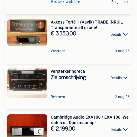
Bezoek website
Eergisteren
Axxess Forté 1 (Aavik) TRADE.INRUIL
Transparante all in one!
€ 3.350,00
Details
Woerden
3 aug 26
versterker horeca
Zie omschrijving
Details
Beernem
2 aug 26
Cambridge Audio EXA100 / EXA 100. We
ruilen in. Kom maar op!
€ 2.199,00
Details