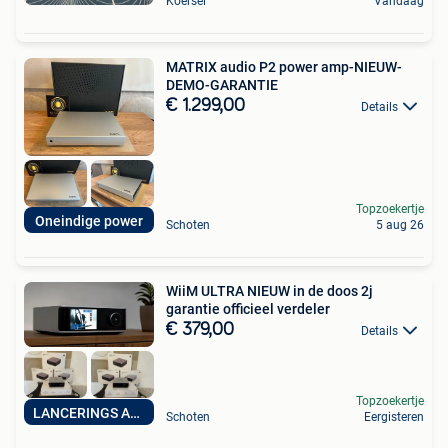
Koersel
Vandaag
MATRIX audio P2 power amp-NIEUW-
DEMO-GARANTIE
€ 1.299,00
Details
Topzoekertje
Oneindige power
Schoten
5 aug 26
WiiM ULTRA NIEUW in de doos 2j
garantie officieel verdeler
€ 379,00
Details
Topzoekertje
LANCERINGS ACTIE
Schoten
Eergisteren