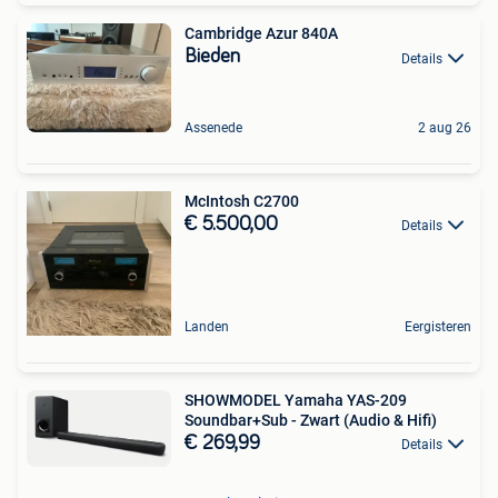
Cambridge Azur 840A
Bieden
Details
Assenede
2 aug 26
McIntosh C2700
€ 5.500,00
Details
Landen
Eergisteren
SHOWMODEL Yamaha YAS-209
Soundbar+Sub - Zwart (Audio & Hifi)
€ 269,99
Details