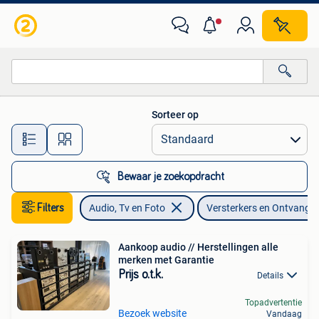
Versterkers en Ontvangers
Sorteer op
Alle afstanden…
Bewaar je zoekopdracht
Filters
Audio, Tv en Foto
Versterkers en Ontvange
Aankoop audio // Herstellingen alle
merken met Garantie
Prijs o.t.k.
Details
Topadvertentie
Bezoek website
Vandaag