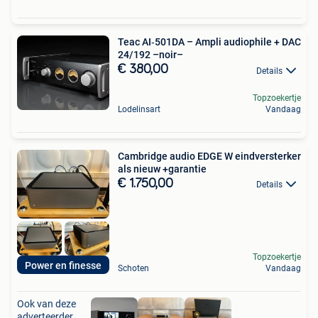
Teac AI‑501DA – Ampli audiophile + DAC
24/192 –noir–
€ 380,00
Details
Topzoekertje
Lodelinsart
Vandaag
Cambridge audio EDGE W eindversterker
als nieuw +garantie
€ 1.750,00
Details
Topzoekertje
Power en finesse
Schoten
Vandaag
Ook van deze
adverteerder