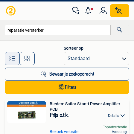
Alle categorieën…
Sorteer op
Alle afstanden…
Bewaar je zoekopdracht
Filters
Bieden: Sailor Skanti Power Amplifier
PCB
Prijs o.t.k.
Details
Topadvertentie
Bezoek website
Vandaag