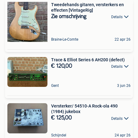
Tweedehands gitaren, versterkers en
effecten [VintageRig]
Zie omschrijving
Details
Braine-Le-Comte
22 apr 26
Trace & Elliot Series 6 AH200 (defect)
€ 120,00
Details
Gent
3 jun 26
Versterker/ 54510-A Rock-ola 490
(1984) jukebox
€ 125,00
Details
Schijndel
24 apr 26