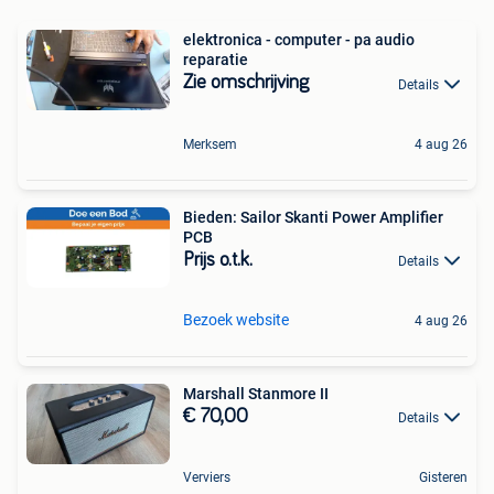
elektronica - computer - pa audio
reparatie
Zie omschrijving
Details
Merksem
4 aug 26
Bieden: Sailor Skanti Power Amplifier
PCB
Prijs o.t.k.
Details
Bezoek website
4 aug 26
Marshall Stanmore II
€ 70,00
Details
Verviers
Gisteren