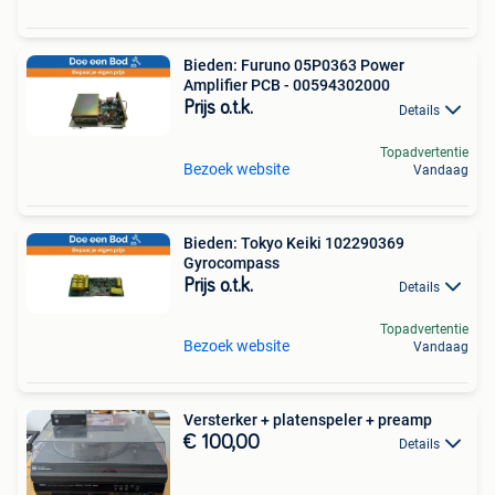
Bieden: Furuno 05P0363 Power
Amplifier PCB - 00594302000
Prijs o.t.k.
Details
Topadvertentie
Bezoek website
Vandaag
Bieden: Tokyo Keiki 102290369
Gyrocompass
Prijs o.t.k.
Details
Topadvertentie
Bezoek website
Vandaag
Versterker + platenspeler + preamp
€ 100,00
Details