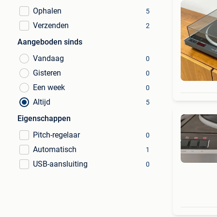
Ophalen
5
Verzenden
2
Aangeboden sinds
Vandaag
0
Gisteren
0
Een week
0
Altijd
5
Eigenschappen
Pitch-regelaar
0
Automatisch
1
USB-aansluiting
0