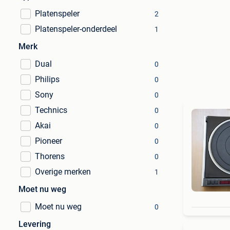
Platenspeler
2
Platenspeler-onderdeel
1
Merk
Dual
0
Philips
0
Sony
0
Technics
0
Akai
0
Pioneer
0
Thorens
0
Overige merken
1
Moet nu weg
Moet nu weg
0
Levering