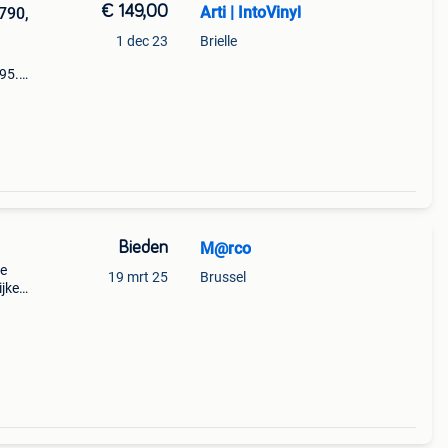
€ 149,00
Arti | IntoVinyl
790,
1 dec 23
Brielle
95.
n
Bieden
M@rco
ve
19 mrt 25
Brussel
ijken
... ☕