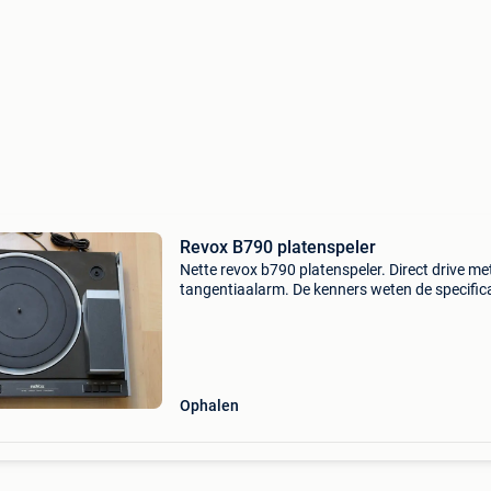
Revox B790 platenspeler
Nette revox b790 platenspeler. Direct drive me
tangentiaalarm. De kenners weten de specifica
Voorzien van ortofon m20e super element zo
naald. Compleet met gebruiksaanwijzing en
dustbug (nie
Ophalen