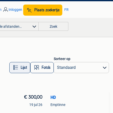
n
Inloggen
FR
Plaats zoekertje
lle afstanden…
Zoek
Sorteer op
Lijst
Foto’s
€ 300,00
HD
19 jul 26
Emptinne