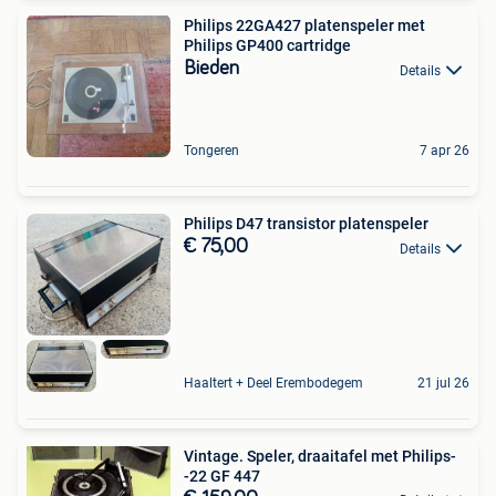
Philips 22GA427 platenspeler met
Philips GP400 cartridge
Bieden
Details
Tongeren
7 apr 26
Philips D47 transistor platenspeler
€ 75,00
Details
Haaltert + Deel Erembodegem
21 jul 26
Vintage. Speler, draaitafel met Philips-
-22 GF 447