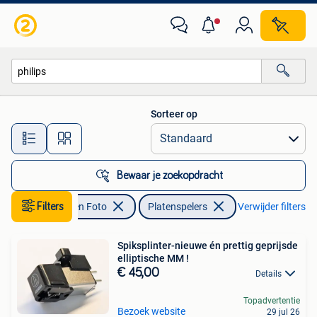
Platenspelers
Sorteer op
Alle afstanden…
Bewaar je zoekopdracht
Audio, Tv en Foto
Filters
Platenspelers
Verwijder filters
Spiksplinter-nieuwe én prettig geprijsde
elliptische MM !
€ 45,00
Details
Topadvertentie
Bezoek website
29 jul 26