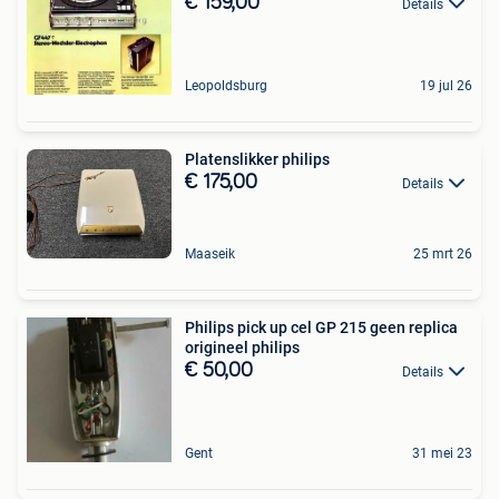
€ 159,00
Details
Leopoldsburg
19 jul 26
Platenslikker philips
€ 175,00
Details
Maaseik
25 mrt 26
Philips pick up cel GP 215 geen replica
origineel philips
€ 50,00
Details
Gent
31 mei 23