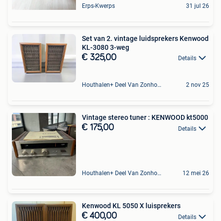
Erps-Kwerps
31 jul 26
Set van 2. vintage luidsprekers Kenwood
KL-3080 3-weg
€ 325,00
Details
Houthalen+ Deel Van Zonhoven En Zolder
2 nov 25
Vintage stereo tuner : KENWOOD kt5000
€ 175,00
Details
Houthalen+ Deel Van Zonhoven En Zolder
12 mei 26
Kenwood KL 5050 X luisprekers
€ 400,00
Details