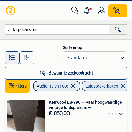
Luidsprekerboxen
Sorteer op
Alle afstanden…
Bewaar je zoekopdracht
Filters
Audio, Tv en Foto
Luidsprekerboxen
Kenwood LS-990 — Paar hoogwaardige
vintage luidsprekers —
€ 850,00
Details