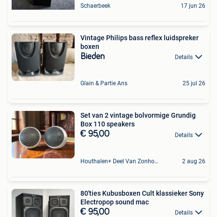
Schaerbeek
17 jun 26
Vintage Philips bass reflex luidspreker
boxen
Bieden
Details
Glain & Partie Ans
25 jul 26
Set van 2 vintage bolvormige Grundig
Box 110 speakers
€ 95,00
Details
Houthalen+ Deel Van Zonhoven En Zolder
2 aug 26
80'ties Kubusboxen Cult klassieker Sony
Electropop sound mac
€ 95,00
Details