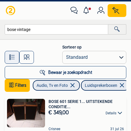
Luidsprekerboxen
Sorteer op
Alle afstanden…
Bewaar je zoekopdracht
Filters
Audio, Tv en Foto
Luidsprekerboxen
BOSE 601 SERIE 1... UITSTEKENDE
CONDITIE...
€ 349,00
Details
Crisnee
31 jul 26