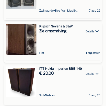
Zwijnaarde+Deel Van Merelbeke
7 aug 26
Klipsch Sevens & B&W
Zie omschrijving
Details
Lint
Eergisteren
ITT Nokia Imperion BR5-140
€ 20,00
Details
Sint-Niklaas
3 aug 26