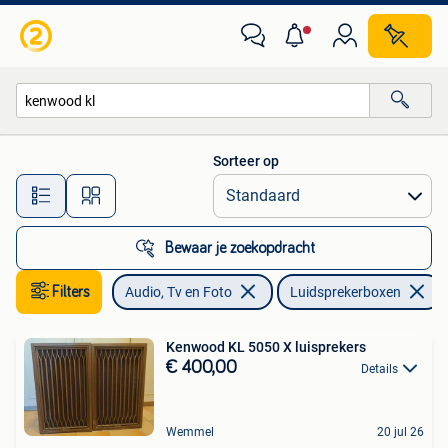
Luidsprekerboxen
Sorteer op
Alle afstanden…
Bewaar je zoekopdracht
Filters
Audio, Tv en Foto
Luidsprekerboxen
Kenwood KL 5050 X luisprekers
€ 400,00
Details
Wemmel
20 jul 26