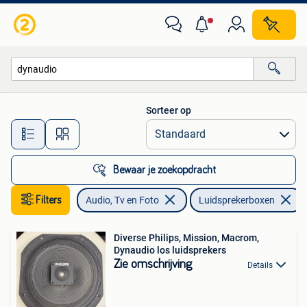
Luidsprekerboxen
Sorteer op
Alle afstanden…
Bewaar je zoekopdracht
Filters
Audio, Tv en Foto
Luidsprekerboxen
Diverse Philips, Mission, Macrom,
Dynaudio los luidsprekers
Zie omschrijving
Details