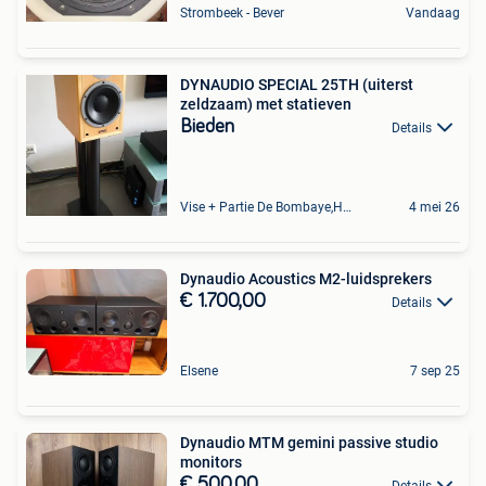
Strombeek - Bever
Vandaag
DYNAUDIO SPECIAL 25TH (uiterst
zeldzaam) met statieven
Bieden
Details
Vise + Partie De Bombaye,Hac- Court, Hermalle-Ss-Argenteau
4 mei 26
Dynaudio Acoustics M2-luidsprekers
€ 1.700,00
Details
Elsene
7 sep 25
Dynaudio MTM gemini passive studio
monitors
€ 500,00
Details