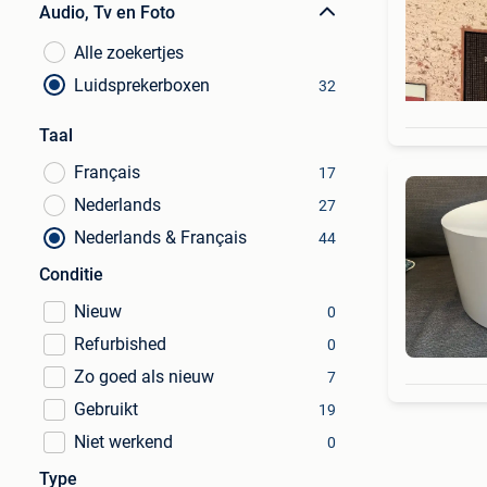
Audio, Tv en Foto
Alle zoekertjes
Luidsprekerboxen
32
Taal
Français
17
Nederlands
27
Nederlands & Français
44
Conditie
Nieuw
0
Refurbished
0
Zo goed als nieuw
7
Gebruikt
19
Niet werkend
0
Type