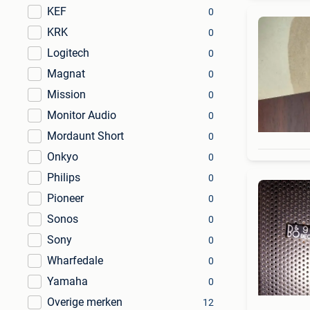
KEF
0
KRK
0
Logitech
0
Magnat
0
Mission
0
Monitor Audio
0
Mordaunt Short
0
Onkyo
0
Philips
0
Pioneer
0
Sonos
0
Sony
0
Wharfedale
0
Yamaha
0
Overige merken
12