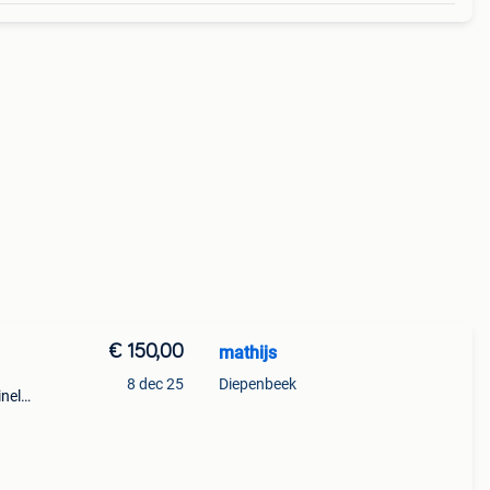
€ 150,00
mathijs
8 dec 25
Diepenbeek
inele
n