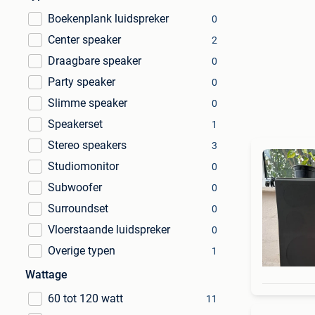
Boekenplank luidspreker
0
Center speaker
2
Draagbare speaker
0
Party speaker
0
Slimme speaker
0
Speakerset
1
Stereo speakers
3
Studiomonitor
0
Subwoofer
0
Surroundset
0
Vloerstaande luidspreker
0
Overige typen
1
Wattage
60 tot 120 watt
11