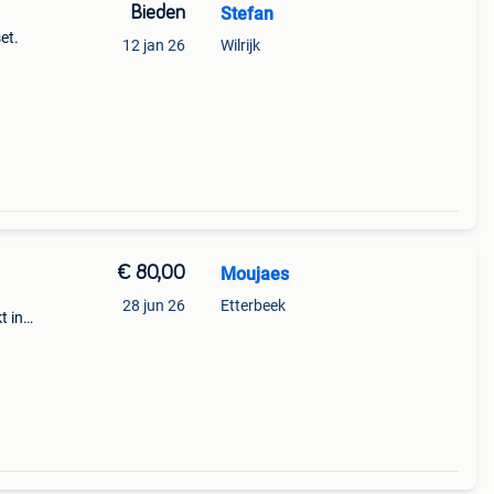
Bieden
Stefan
et.
12 jan 26
Wilrijk
€ 80,00
Moujaes
28 jun 26
Etterbeek
t in