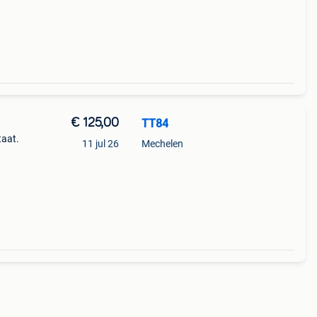
€ 125,00
TT84
taat.
11 jul 26
Mechelen