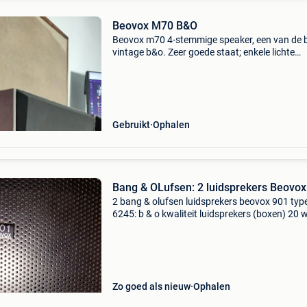
Beovox M70 B&O
Beovox m70 4-stemmige speaker, een van de 
vintage b&o. Zeer goede staat; enkele lichte
gebruikssporen. Alles is origineel en werkt perf
Gebruikt
Ophalen
Bang & OLufsen: 2 luidsprekers Beovox
2 bang & olufsen luidsprekers beovox 901 typ
6245: b & o kwaliteit luidsprekers (boxen) 20 w
4 ohm afmeringen: (b x h x d) 240 x 330 x 1
Zo goed als nieuw
Ophalen