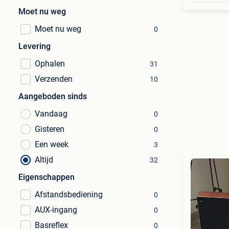
Moet nu weg
Moet nu weg
0
Levering
Ophalen
31
Verzenden
10
Aangeboden sinds
Vandaag
0
Gisteren
0
Een week
3
Altijd
32
Eigenschappen
Afstandsbediening
0
AUX-ingang
0
Basreflex
0