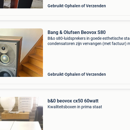
Gebruikt
Ophalen of Verzenden
Bang & Olufsen Beovox S80
B&o s80-luidsprekers in goede esthetische sta
condensatoren zijn vervangen (met factuur) 
vereisen ongetwijfeld een test en revisie van d
luidsprekers. Het is allemaal origineel.
Gebruikt
Ophalen of Verzenden
b&0 beovox cx50 60watt
Kwaliteitsboxen in prima staat