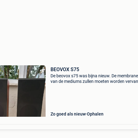
BEOVOX S75
De beovox s75 was bijna nieuw. De membran
van de mediums zullen moeten worden vervan
maar zo werkt het. Continue belasting 75w
muziekbelasting 100w impedantie 4 — 8 ohm
frequentierespons +4 -8 d
Zo goed als nieuw
Ophalen