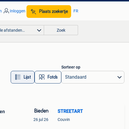
n
Inloggen
FR
Plaats zoekertje
lle afstanden…
Zoek
Sorteer op
Lijst
Foto’s
Bieden
STREETART
sen
26 jul 26
Couvin