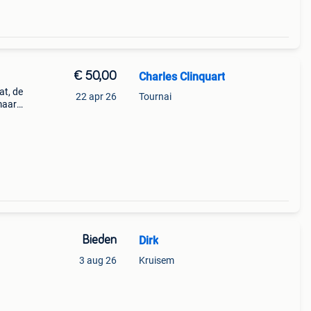
€ 50,00
Charles Clinquart
at, de
22 apr 26
Tournai
maar
e
Bieden
Dirk
3 aug 26
Kruisem