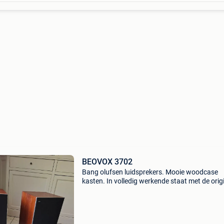
BEOVOX 3702
Bang olufsen luidsprekers. Mooie woodcase
kasten. In volledig werkende staat met de orig
drivers. Geen foamrot. Emblemen aanwezig e
originele bekabeling.