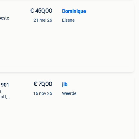
€ 450,00
Dominique
beste
21 mei 26
Elsene
ect.
€ 70,00
jlb
 901
e
16 nov 25
Weerde
att,
13mm