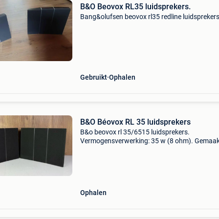
B&O Beovox RL35 luidsprekers.
Bang&olufsen beovox rl35 redline luidsprekers
Gebruikt
Ophalen
B&O Béovox RL 35 luidsprekers
B&o beovox rl 35/6515 luidsprekers.
Vermogensverwerking: 35 w (8 ohm). Gemaak
denemarken
Ophalen