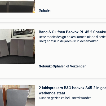
Ophalen
Bang & Olufsen Beovox RL 45.2 Speake
Deze mooie design boxen komen uit de rl-serie
line”) en zijn in de jaren 80 in denemarken
ontworpen door jacob jensen (productieperio
1987-1991.) Deze hebben een standaardje
waarmee ze staand
Gebruikt
Ophalen of Verzenden
2 luidsprekers B&O beovox S45-2 in go
werkende staat
Kunnen gezien en beluisterd worden