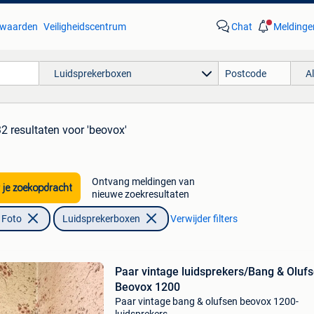
waarden
Veiligheidscentrum
Chat
Meldinge
Luidsprekerboxen
A
32 resultaten
voor 'beovox'
Ontvang meldingen van
 je zoekopdracht
nieuwe zoekresultaten
 Foto
Luidsprekerboxen
Verwijder filters
Paar vintage luidsprekers/Bang & Oluf
Beovox 1200
Paar vintage bang & olufsen beovox 1200-