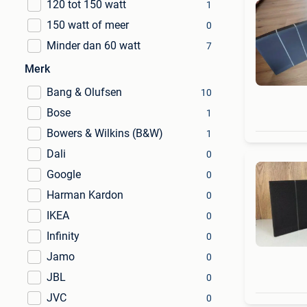
120 tot 150 watt
1
150 watt of meer
0
Minder dan 60 watt
7
Merk
Bang & Olufsen
10
Bose
1
Bowers & Wilkins (B&W)
1
Dali
0
Google
0
Harman Kardon
0
IKEA
0
Infinity
0
Jamo
0
JBL
0
JVC
0