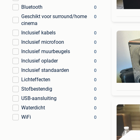
Bluetooth
0
Geschikt voor surround/home
0
cinema
Inclusief kabels
0
Inclusief microfoon
0
Inclusief muurbeugels
0
Inclusief oplader
0
Inclusief standaarden
0
Lichteffecten
0
Stofbestendig
0
USB-aansluiting
0
Waterdicht
0
WiFi
0