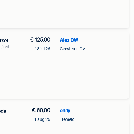
€ 125,00
Alex OW
rset
 (“red
18 jul 26
Geesteren OV
de
€ 80,00
eddy
ede
1 aug 26
Tremelo