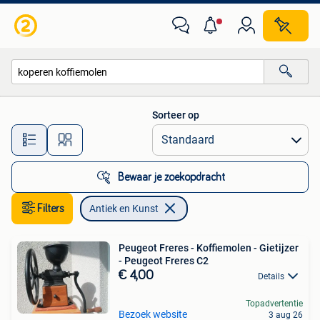
Antiek en Kunst
Sorteer op
Alle afstanden…
Bewaar je zoekopdracht
Filters
Antiek en Kunst
Peugeot Freres - Koffiemolen - Gietijzer
- Peugeot Freres C2
€ 4,00
Details
Topadvertentie
Bezoek website
3 aug 26