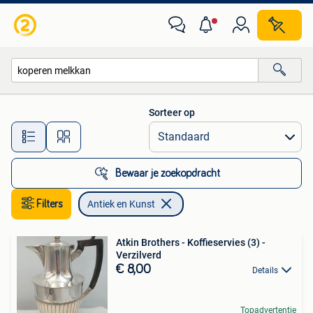
Antiek en Kunst
Sorteer op
Alle afstanden…
Bewaar je zoekopdracht
Filters
Antiek en Kunst
Atkin Brothers - Koffieservies (3) -
Verzilverd
€ 8,00
Details
Topadvertentie