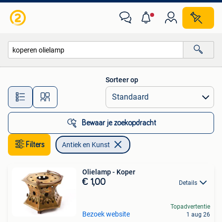
Antiek en Kunst
Sorteer op
Alle afstanden…
Bewaar je zoekopdracht
Filters
Antiek en Kunst
Olielamp - Koper
€ 1,00
Details
Topadvertentie
Bezoek website
1 aug 26