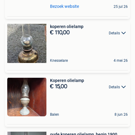
Bezoek website
25 jul 26
koperen olielamp
€ 110,00
Details
Knesselare
4 mei 26
Koperen olielamp
€ 15,00
Details
Balen
8 jun 26
oude koperen olielamp, begin 1900