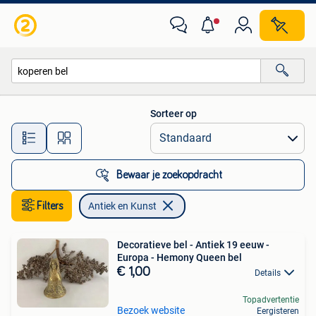
Antiek en Kunst
Sorteer op
Alle afstanden…
Bewaar je zoekopdracht
Filters
Antiek en Kunst
Decoratieve bel - Antiek 19 eeuw -
Europa - Hemony Queen bel
€ 1,00
Details
Topadvertentie
Bezoek website
Eergisteren