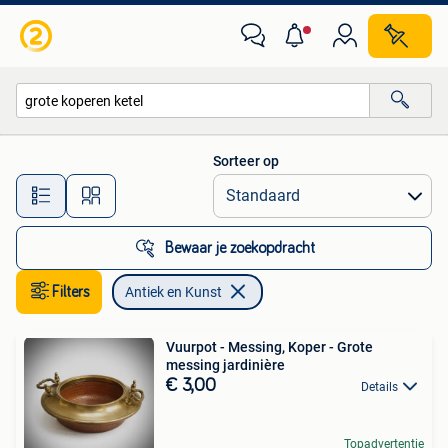
Antiek en Kunst
Sorteer op
Alle afstanden…
Bewaar je zoekopdracht
Filters
Antiek en Kunst
Vuurpot - Messing, Koper - Grote
messing jardinière
€ 3,00
Details
Topadvertentie