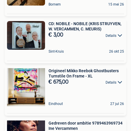
Bornem
15 mei 26
CD: NOBILE - NOBILE (KRIS STRUYVEN,
W. VERCAMMEN, C. MEURIS)
€ 3,00
Details
Sint-Kruis
26 okt 25
Origineel Mikko Reebok Ghostbusters
Turnstile On Frame - XL
€ 675,00
Details
Eindhout
27 jul 26
Gedreven door ambitie 9789463969734
Ine Vercammen