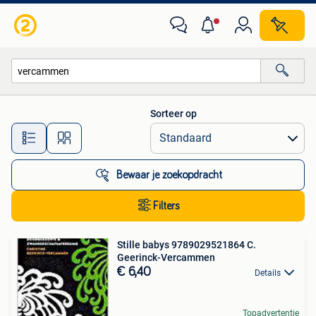
Alle categorieën…
Sorteer op
Alle afstanden…
Bewaar je zoekopdracht
Filters
Stille babys 9789029521864 C.
Geerinck-Vercammen
€ 6,40
Details
Topadvertentie