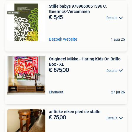
Stille babys 9789063051396 C.
Geerinck-Vercammen
€ 5,45
Details
Bezoek website
1 aug 25
Origineel Mikko - Haring Kids On Brillo
Box - XL
€ 675,00
Details
Eindhout
27 jul 26
antieke eiken pied de stalle.
€ 75,00
Details