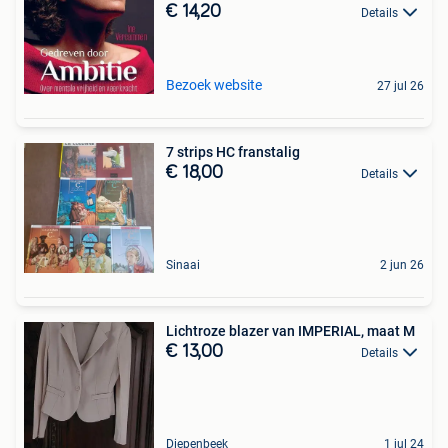
€ 14,20
Details
Bezoek website
27 jul 26
7 strips HC franstalig
€ 18,00
Details
Sinaai
2 jun 26
Lichtroze blazer van IMPERIAL, maat M
€ 13,00
Details
Diepenbeek
1 jul 24