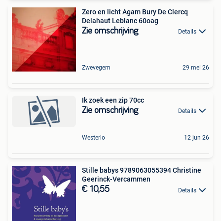
Zero en licht Agam Bury De Clercq
Delahaut Leblanc 60oag
Zie omschrijving
Details
Zwevegem
29 mei 26
Ik zoek een zip 70cc
Zie omschrijving
Details
Westerlo
12 jun 26
Stille babys 9789063055394 Christine
Geerinck-Vercammen
€ 10,55
Details