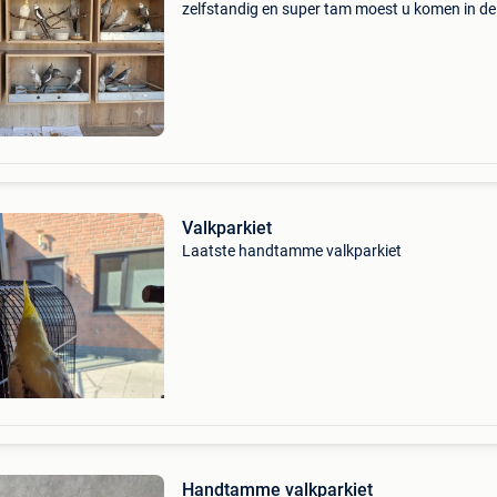
zelfstandig en super tam moest u komen in de
week contacteer ons op tel nr 0470824763 ad
kleine katsweg 42 a 9990 maldegem
Valkparkiet
Laatste handtamme valkparkiet
Handtamme valkparkiet