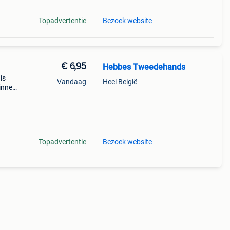
Topadvertentie
Bezoek website
€ 6,95
Hebbes Tweedehands
is
Vandaag
Heel België
binnen
Topadvertentie
Bezoek website