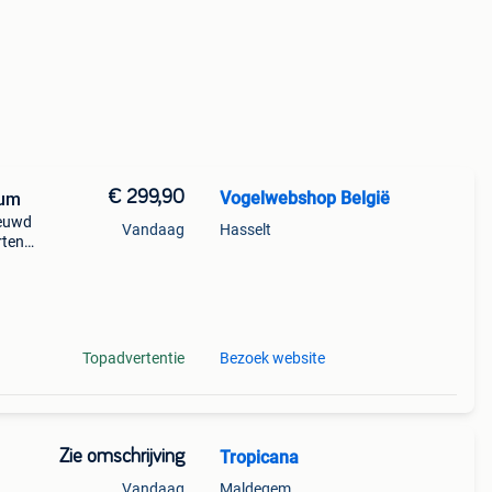
€ 299,90
Vogelwebshop België
num
ieuwd
Vandaag
Hasselt
ten .
n k
Topadvertentie
Bezoek website
Zie omschrijving
Tropicana
Vandaag
Maldegem