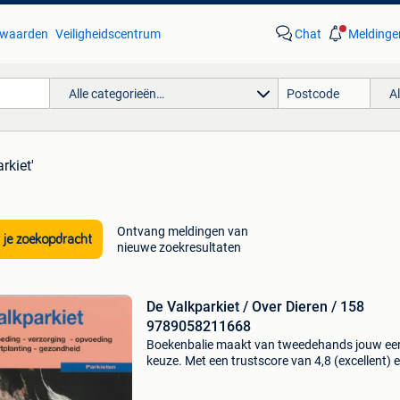
waarden
Veiligheidscentrum
Chat
Meldinge
Alle categorieën…
A
rkiet'
Ontvang meldingen van
 je zoekopdracht
nieuwe zoekresultaten
De Valkparkiet / Over Dieren / 158
9789058211668
Boekenbalie maakt van tweedehands jouw ee
keuze. Met een trustscore van 4,8 (excellent) 
dagen retour garantie maken we dat iedere d
waar. Bestel direct op onze website! Titel: de