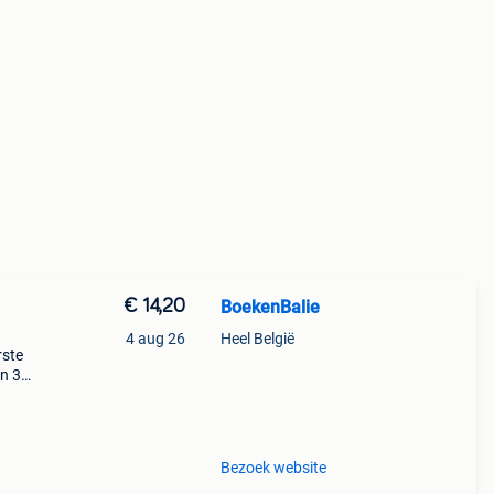
€ 14,20
BoekenBalie
4 aug 26
Heel België
rste
en 30
ag
Bezoek website