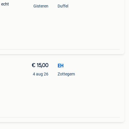
 echt
Gisteren
Duffel
€ 15,00
EH
4 aug 26
Zottegem