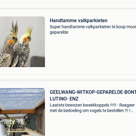
Handtamme valkparkieten
Super handtamme valkparkieten te koop mooi
geparelde
GEELWANG-WITKOP-GEPARELDE-BONT
LUTINO- ENZ
Laatste bewezen kweekkoppels !!!!! - Reageer 
met de bedoeling om vogels te bestellen !!! !
Vogelkooien: vogels - toebehoren: kanaries - e
- zebravink - vogels- parkieten - valkparkieten- 