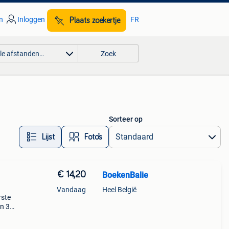
n
Inloggen
FR
Plaats zoekertje
lle afstanden…
Zoek
Sorteer op
Lijst
Foto’s
€ 14,20
BoekenBalie
Vandaag
Heel België
rste
en 30
ag