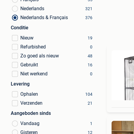
Nederlands
321
Nederlands & Français
376
Conditie
Nieuw
19
Refurbished
0
Zo goed als nieuw
48
Gebruikt
16
Niet werkend
0
Levering
Ophalen
104
Verzenden
21
Aangeboden sinds
Vandaag
1
Gisteren
12