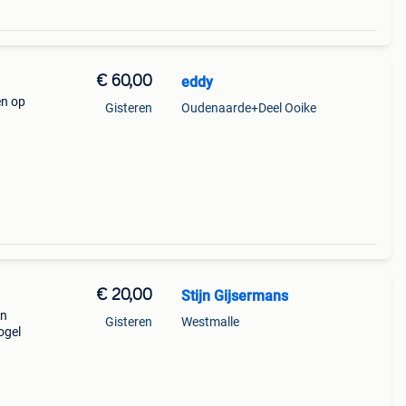
€ 60,00
eddy
en op
Gisteren
Oudenaarde+Deel Ooike
€ 20,00
Stijn Gijsermans
en
Gisteren
Westmalle
ogel