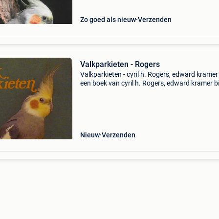
valkparki
Zo goed als nieuw
Verzenden
Valkparkieten - Rogers
Valkparkieten - cyril h. Rogers, edward kramer 
een boek van cyril h. Rogers, edward kramer 
de categorie boeken > wetenschap & natuur >
biologie > dieren. Auteur: cyril h. Rogers
Nieuw
Verzenden