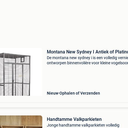
Montana New Sydney I Antiek of Plati
De montana new sydney i is een volledig vern
ontworpen binnenvolière voor kleine vogelsoor
Dankzij de royale afmetingen en doordachte
indeling is deze kooi ideaal voor: vinken & sijze
Nieuw
Ophalen of Verzenden
Handtamme Valkparkieten
Jonge handtamme valkparkieten volledig