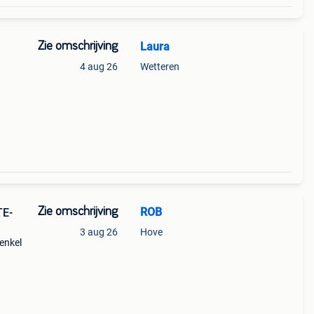
Zie omschrijving
Laura
4 aug 26
Wetteren
Zie omschrijving
ROB
E-
3 aug 26
Hove
enkel
xoten
gr