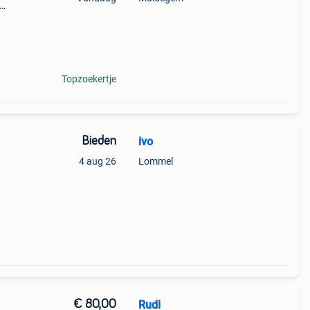
res:
Topzoekertje
Bieden
ivo
4 aug 26
Lommel
€ 80,00
Rudi