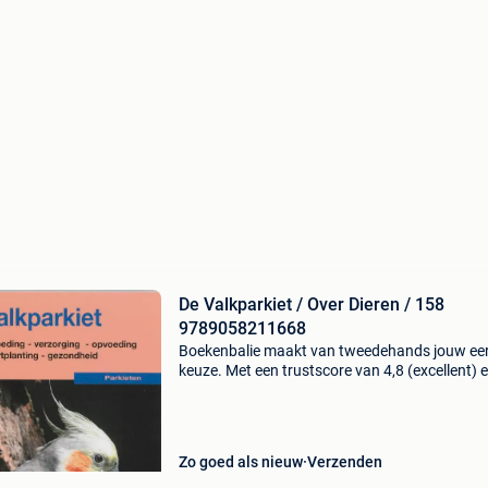
De Valkparkiet / Over Dieren / 158
9789058211668
Boekenbalie maakt van tweedehands jouw ee
keuze. Met een trustscore van 4,8 (excellent) 
dagen retour garantie maken we dat iedere d
waar. Bestel direct op onze website! Titel: de
valkparki
Zo goed als nieuw
Verzenden