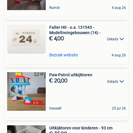
Rumst
4 aug 26
Faller H0 - o.a. 131543 -
Modeltreingebouwen (14) -
€ 4,00
Details
Bezoek website
4 aug 26
Paw Patrol uitkijktoren
€ 20,00
Details
Hasselt
25 jul 26
Uitkijktoren voor kinderen - 93 cm