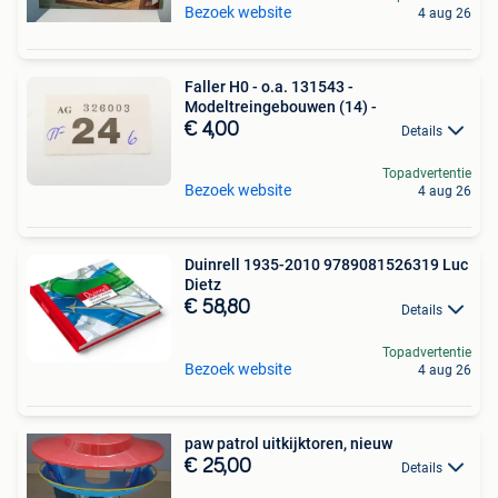
Bezoek website
4 aug 26
Faller H0 - o.a. 131543 -
Modeltreingebouwen (14) -
€ 4,00
Details
Topadvertentie
Bezoek website
4 aug 26
Duinrell 1935-2010 9789081526319 Luc
Dietz
€ 58,80
Details
Topadvertentie
Bezoek website
4 aug 26
paw patrol uitkijktoren, nieuw
€ 25,00
Details