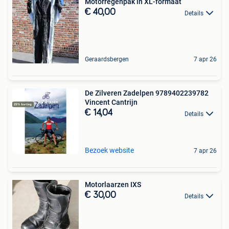
Motorregenpak in XL-formaat
€ 40,00
Details
Geraardsbergen
7 apr 26
De Zilveren Zadelpen 9789402239782
Vincent Cantrijn
€ 14,04
Details
Bezoek website
7 apr 26
Motorlaarzen IXS
€ 30,00
Details