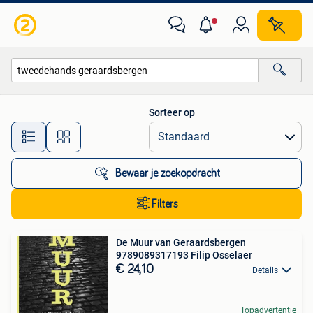
Alle categorieën…
Sorteer op
Alle afstanden…
Bewaar je zoekopdracht
Filters
De Muur van Geraardsbergen
9789089317193 Filip Osselaer
€ 24,10
Details
Topadvertentie