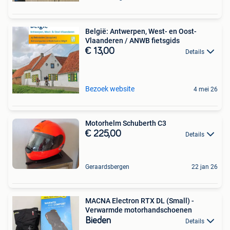
België: Antwerpen, West- en Oost-
Vlaanderen / ANWB fietsgids
€ 13,00
Details
Bezoek website
4 mei 26
Motorhelm Schuberth C3
€ 225,00
Details
Geraardsbergen
22 jan 26
MACNA Electron RTX DL (Small) -
Verwarmde motorhandschoenen
Bieden
Details