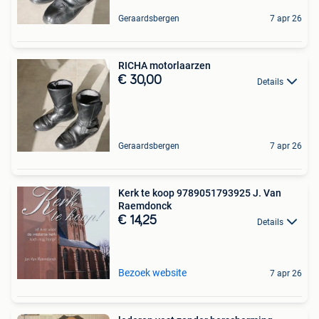
Geraardsbergen
7 apr 26
RICHA motorlaarzen
€ 30,00
Details
Geraardsbergen
7 apr 26
Kerk te koop 9789051793925 J. Van
Raemdonck
€ 14,25
Details
Bezoek website
7 apr 26