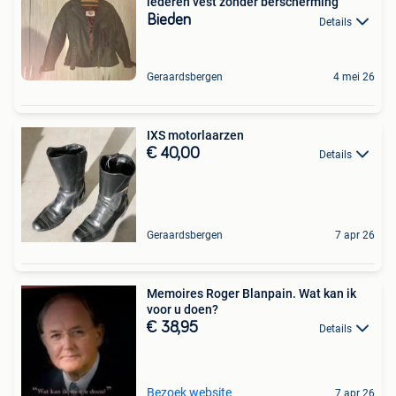
lederen vest zonder berscherming
Bieden
Details
Geraardsbergen
4 mei 26
IXS motorlaarzen
€ 40,00
Details
Geraardsbergen
7 apr 26
Memoires Roger Blanpain. Wat kan ik
voor u doen?
€ 38,95
Details
Bezoek website
7 apr 26