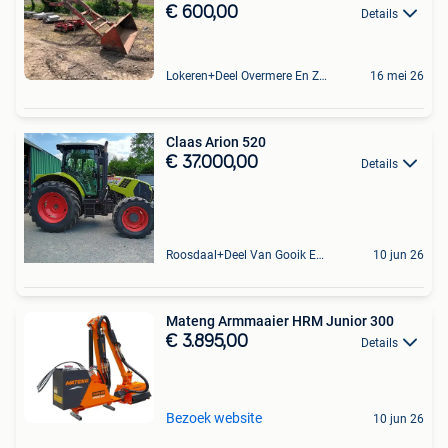
€ 600,00
Details
Lokeren+Deel Overmere En Zele
16 mei 26
Claas Arion 520
€ 37.000,00
Details
Roosdaal+Deel Van Gooik En Sint-Kwintens-Lennik
10 jun 26
Mateng Armmaaier HRM Junior 300
€ 3.895,00
Details
Bezoek website
10 jun 26