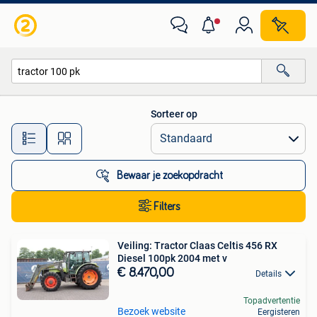
Alle categorieën…
Sorteer op
Alle afstanden…
Bewaar je zoekopdracht
Filters
Veiling: Tractor Claas Celtis 456 RX
Diesel 100pk 2004 met v
€ 8.470,00
Details
Topadvertentie
Bezoek website
Eergisteren