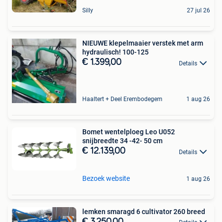
Silly
27 jul 26
NIEUWE klepelmaaier verstek met arm
hydraulisch! 100-125
€ 1.399,00
Details
Haaltert + Deel Erembodegem
1 aug 26
Bomet wentelploeg Leo U052
snijbreedte 34 -42- 50 cm
€ 12.139,00
Details
Bezoek website
1 aug 26
lemken smaragd 6 cultivator 260 breed
€ 3.250,00