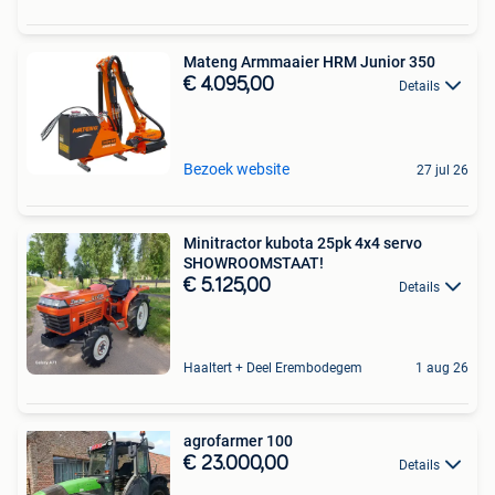
Mateng Armmaaier HRM Junior 350
€ 4.095,00
Details
Bezoek website
27 jul 26
Minitractor kubota 25pk 4x4 servo
SHOWROOMSTAAT!
€ 5.125,00
Details
Haaltert + Deel Erembodegem
1 aug 26
agrofarmer 100
€ 23.000,00
Details