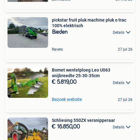
pickstar fruit pluk machine pluk o trac
100% elektrisch
Bieden
Details
Ravels
27 jul 26
Bomet wentelploeg Leo U063
snijbreedte 25-30-35cm
€ 5.819,00
Details
Bezoek website
27 jul 26
Schliesing 550ZX versnipperaar
€ 16.850,00
Details