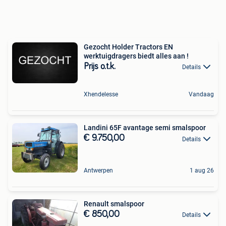
Gezocht Holder Tractors EN
werktuigdragers biedt alles aan !
Prijs o.t.k.
Details
Xhendelesse
Vandaag
Landini 65F avantage semi smalspoor
€ 9.750,00
Details
Antwerpen
1 aug 26
Renault smalspoor
€ 850,00
Details