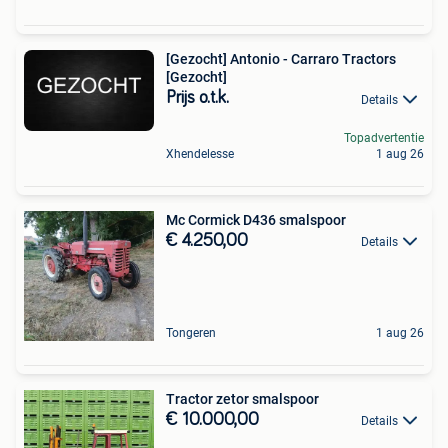
[Gezocht] Antonio - Carraro Tractors
[Gezocht]
Prijs o.t.k.
Details
Topadvertentie
Xhendelesse
1 aug 26
Mc Cormick D436 smalspoor
€ 4.250,00
Details
Tongeren
1 aug 26
Tractor zetor smalspoor
€ 10.000,00
Details