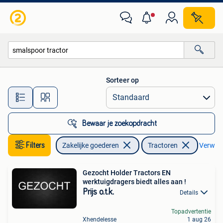
Landbouw | Tractoren
Sorteer op
Alle afstanden…
Bewaar je zoekopdracht
Filters
Zakelijke goederen
Tractoren
Verwijde
Gezocht Holder Tractors EN
werktuigdragers biedt alles aan !
Prijs o.t.k.
Details
Topadvertentie
Xhendelesse
1 aug 26