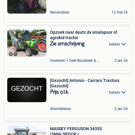
Remersdaal
12 mei 26
Opzoek naar deutz dx smalspoor of
agrokid tractor
Zie omschrijving
Details
Hoeleden + Deel Bunsbeek & Sint-Magriete-Houtem
2 jan 26
[Gezocht] Antonio - Carraro Tractors
[Gezocht]
Prijs o.t.k.
Details
Xhendelesse
2 jan 26
MASSEY FERGUSON 3435S
(SMALSPOOR )