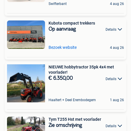
Swifterbant
4 aug 26
Kubota compact trekkers
Op aanvraag
Details
Bezoek website
4 aug 26
NIEUWE hobbytractor 35pk 4x4 met
voorlader!
€ 6.350,00
Details
Haaltert + Deel Erembodegem
1 aug 26
Tym T255 Hst met voorlader
Zie omschrijving
Details