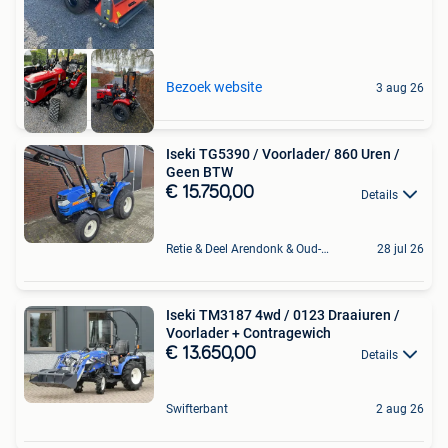
Bezoek website
3 aug 26
Iseki TG5390 / Voorlader/ 860 Uren /
Geen BTW
€ 15.750,00
Details
Retie & Deel Arendonk & Oud-Turnhout
28 jul 26
Iseki TM3187 4wd / 0123 Draaiuren /
Voorlader + Contragewich
€ 13.650,00
Details
Swifterbant
2 aug 26