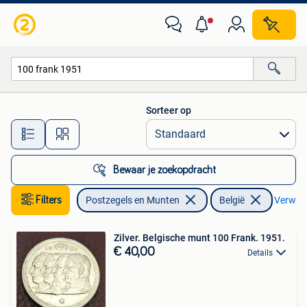
Munten | België
Sorteer op
Alle afstanden…
Bewaar je zoekopdracht
Filters
Postzegels en Munten
België
Verwijde
Zilver. Belgische munt 100 Frank. 1951.
€ 40,00
Details