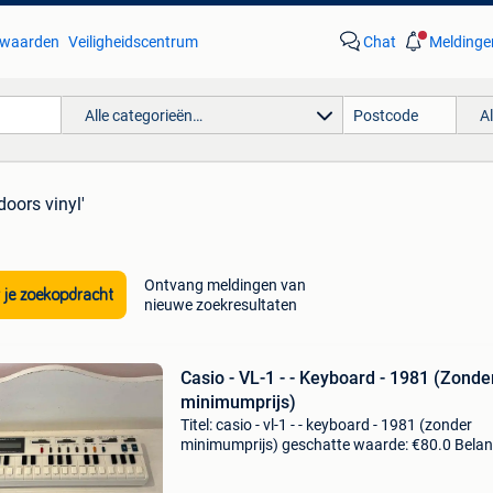
waarden
Veiligheidscentrum
Chat
Meldinge
Alle categorieën…
A
doors vinyl'
Ontvang meldingen van
 je zoekopdracht
nieuwe zoekresultaten
Casio - VL-1 - - Keyboard - 1981 (Zonde
minimumprijs)
Titel: casio - vl-1 - - keyboard - 1981 (zonder
minimumprijs) geschatte waarde: €80.0 Belang
winnende biedingen zijn exclusief 9%
koperbescherming + €3 te veiling aangeboden 