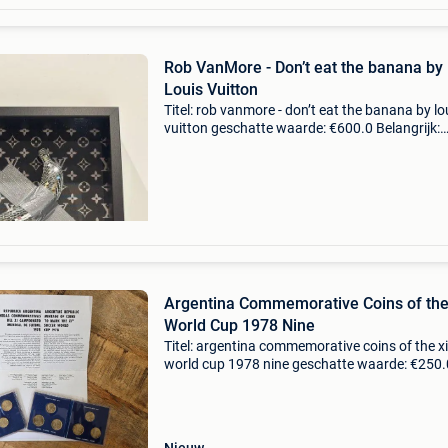
Rob VanMore - Don’t eat the banana by
Louis Vuitton
Titel: rob vanmore - don’t eat the banana by lo
vuitton geschatte waarde: €600.0 Belangrijk:
winnende biedingen zijn exclusief 9%
koperbescherming + €3 dit is een onafhankelij
kunstwerk
Argentina Commemorative Coins of the
World Cup 1978 Nine
Titel: argentina commemorative coins of the xi
world cup 1978 nine geschatte waarde: €250.
Belangrijk: winnende biedingen zijn exclusief 
koperbescherming + €3 officieel gelicentieerd 