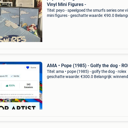
Vinyl Mini Figures -
Titel: peyo - speelgoed the smurfs series one vi
mini figures - geschatte waarde: €90.0 Belangr
winnende biedingen zijn exclusief 9%
koperbescherming + €3 deze set figuurtjes
reproduc
AMA • Pope (1985) - Golfy the dog - R
Titel: ama • pope (1985) - golfy the dog - rolex
geschatte waarde: €300.0 Belangrijk: winnen
biedingen zijn exclusief 9% koperbescherming
ama • pope (1985) - " golfy the dog &quo