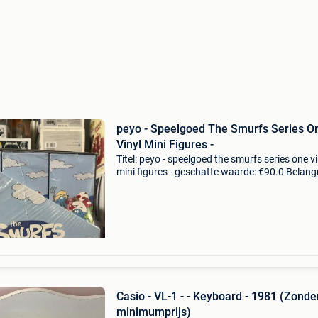
peyo - Speelgoed The Smurfs Series O
Vinyl Mini Figures -
Titel: peyo - speelgoed the smurfs series one vi
mini figures - geschatte waarde: €90.0 Belangr
winnende biedingen zijn exclusief 9%
koperbescherming + €3 deze set figuurtjes
reproduc
Casio - VL-1 - - Keyboard - 1981 (Zonde
minimumprijs)