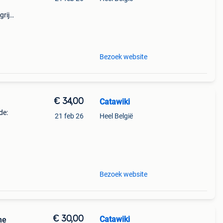
rijk:
is
Bezoek website
€ 34,00
Catawiki
de:
21 feb 26
Heel België
te
Bezoek website
€ 30,00
Catawiki
ne