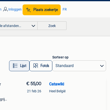
n
Inloggen
FR
Plaats zoekertje
lle afstanden…
Zoek
Sorteer op
Lijst
Foto’s
€ 55,00
Catawiki
r
21 feb 26
Heel België
rijk:
is