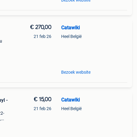
Bezoek website
€ 270,00
Catawiki
21 feb 26
Heel België
eu
rde
Bezoek website
€ 15,00
Catawiki
yl -
21 feb 26
Heel België
22-
,
ueen -