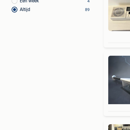
Een week
4
Altijd
89