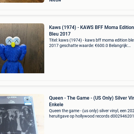
Nieuw
Kaws (1974) - KAWS BFF Moma Edition
Bleu 2017
Titel: kaws (1974) - kaws bff moma edition bl
2017 geschatte waarde: €600.0 Belangrijk:
winnende biedingen zijn exclusief 9%
koperbescherming + €3 kaws, 2017, gelimitee
edities in hars,
Queen - The Game - (US Only) Silver Vin
Enkele
Queen the game - (us only) silver vinyl, een 20
heruitgave op hollywood records d002946201
gekleurd vinyl, mint & sealed, één stuk. Titel: q
the game - (us only) silver vinyl - enkele ges