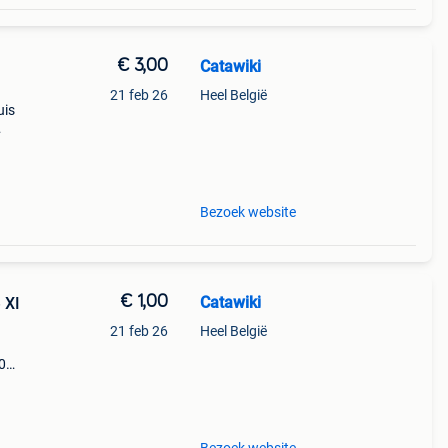
€ 3,00
Catawiki
21 feb 26
Heel België
uis
k
Bezoek website
€ 1,00
Catawiki
 XI
21 feb 26
Heel België
0
9%
pro