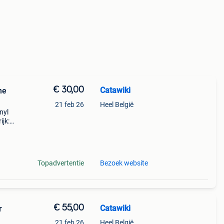
€ 30,00
Catawiki
ne
21 feb 26
Heel België
nyl
ijk:
Topadvertentie
Bezoek website
€ 55,00
Catawiki
r
21 feb 26
Heel België