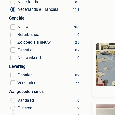
Nederlands
82
Nederlands & Français
111
Conditie
Nieuw
703
Refurbished
0
Zo goed als nieuw
28
Gebruikt
107
Niet werkend
0
Levering
Ophalen
82
Verzenden
76
Aangeboden sinds
Vandaag
0
Gisteren
2