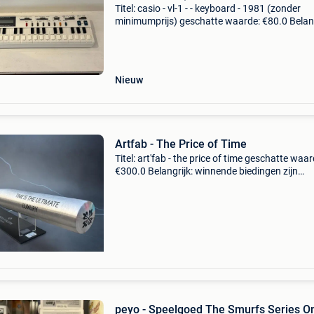
Titel: casio - vl-1 - - keyboard - 1981 (zonder
minimumprijs) geschatte waarde: €80.0 Belang
winnende biedingen zijn exclusief 9%
koperbescherming + €3 te veiling aangeboden 
een echt
Nieuw
Artfab - The Price of Time
Titel: art'fab - the price of time geschatte waar
€300.0 Belangrijk: winnende biedingen zijn
exclusief 9% koperbescherming + €3 de perfec
combinatie tussen de wereld van haute horlo
peyo - Speelgoed The Smurfs Series O