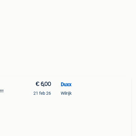
€ 6,00
Duxx
!!!
21 feb 26
Wilrijk
s: