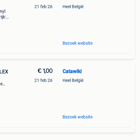
21 feb 26
Heel België
nyl
ijk:
Bezoek website
€ 1,00
Catawiki
OLEX
21 feb 26
Heel België
de
 + €3
Bezoek website