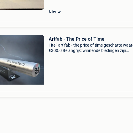
een echt
Nieuw
Artfab - The Price of Time
Titel: art'fab - the price of time geschatte waar
€300.0 Belangrijk: winnende biedingen zijn
exclusief 9% koperbescherming + €3 de perfec
combinatie tussen de wereld van haute horlo