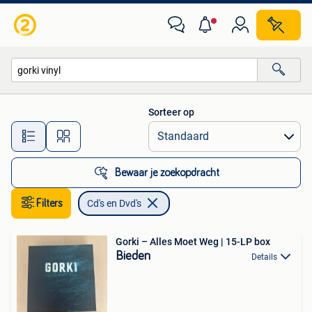
Cd's en Dvd's
Sorteer op
Alle afstanden…
Bewaar je zoekopdracht
Filters
Cd's en Dvd's
Gorki – Alles Moet Weg | 15-LP box
Bieden
Details