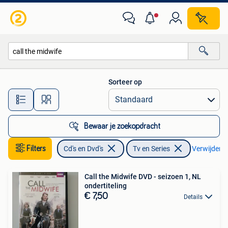
Dvd's | Tv en Series
Sorteer op
Alle afstanden…
Bewaar je zoekopdracht
Filters
Cd's en Dvd's
Tv en Series
Verwijder fi
Call the Midwife DVD - seizoen 1, NL
ondertiteling
€ 7,50
Details