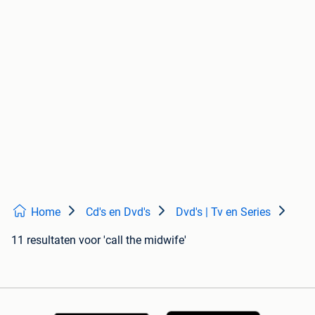
Home
Cd's en Dvd's
Dvd's | Tv en Series
11 resultaten
voor 'call the midwife'