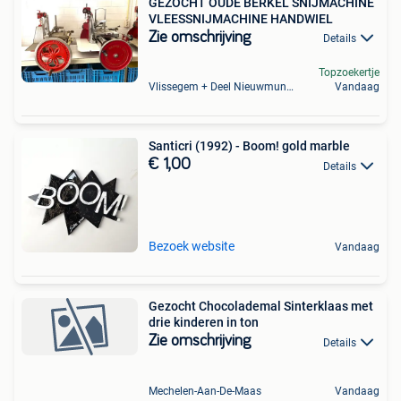
GEZOCHT OUDE BERKEL SNIJMACHINE
VLEESSNIJMACHINE HANDWIEL
Zie omschrijving
Details
Topzoekertje
Vlissegem + Deel Nieuwmunster
Vandaag
Santicri (1992) - Boom! gold marble
€ 1,00
Details
Bezoek website
Vandaag
Gezocht Chocolademal Sinterklaas met
drie kinderen in ton
Zie omschrijving
Details
Mechelen-Aan-De-Maas
Vandaag