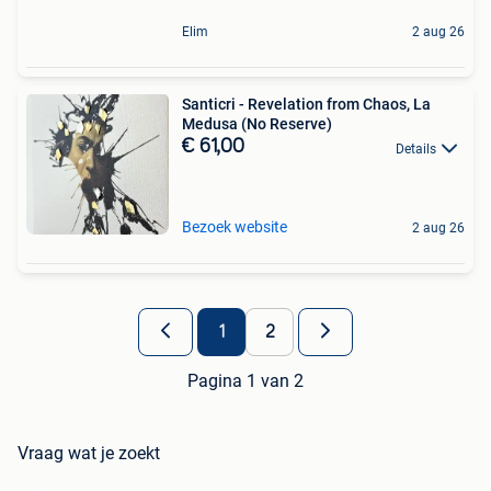
Elim
2 aug 26
Santicri - Revelation from Chaos, La
Medusa (No Reserve)
€ 61,00
Details
Bezoek website
2 aug 26
1
2
Pagina 1 van 2
Vraag wat je zoekt