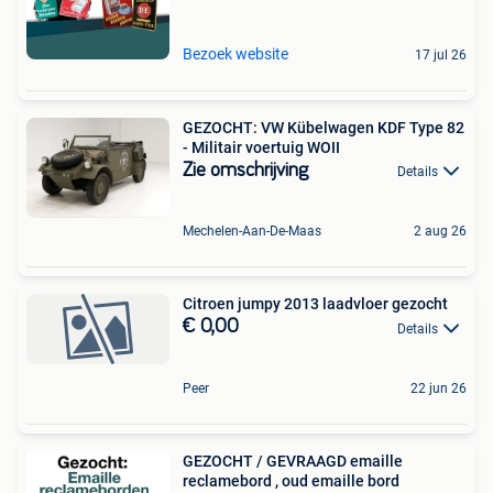
Bezoek website
17 jul 26
GEZOCHT: VW Kübelwagen KDF Type 82
- Militair voertuig WOII
Zie omschrijving
Details
Mechelen-Aan-De-Maas
2 aug 26
Citroen jumpy 2013 laadvloer gezocht
€ 0,00
Details
Peer
22 jun 26
GEZOCHT / GEVRAAGD emaille
reclamebord , oud emaille bord