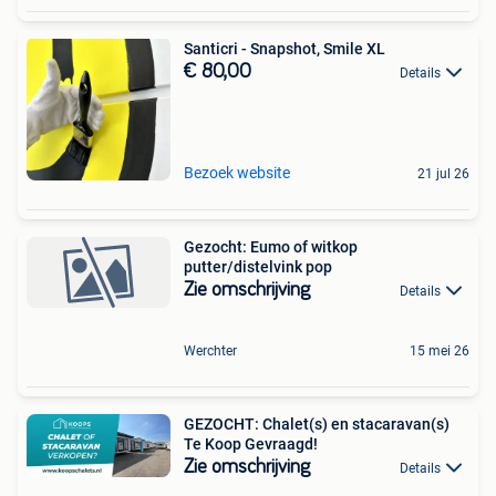
Santicri - Snapshot, Smile XL
€ 80,00
Details
Bezoek website
21 jul 26
Gezocht: Eumo of witkop
putter/distelvink pop
Zie omschrijving
Details
Werchter
15 mei 26
GEZOCHT: Chalet(s) en stacaravan(s)
Te Koop Gevraagd!
Zie omschrijving
Details