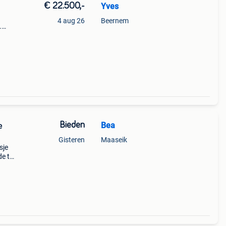
€ 22.500,-
Yves
4 aug 26
Beernem
.
6m op
euken
Bieden
Bea
e
Gisteren
Maaseik
sje
de te
als de