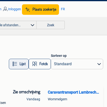
n
Inloggen
FR
Plaats zoekertje
lle afstanden…
Zoek
Sorteer op
Lijst
Foto’s
Zie omschrijving
Caravantransport Lambrechts Koen BV
Vandaag
Wommelgem
atsen