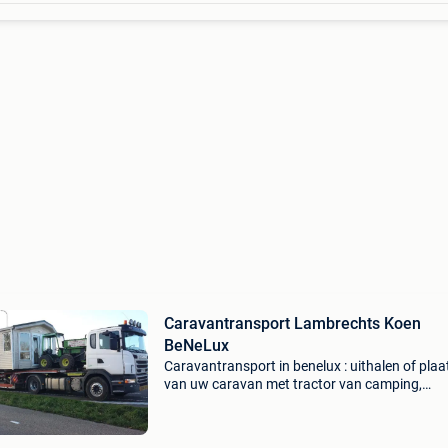
Caravantransport Lambrechts Koen
BeNeLux
Caravantransport in benelux : uithalen of pla
van uw caravan met tractor van camping,
buitenverblijf of privaat terrein. ( Stabielpas z
van je caravan op eenvoudige vraag ). Tiny h
trans