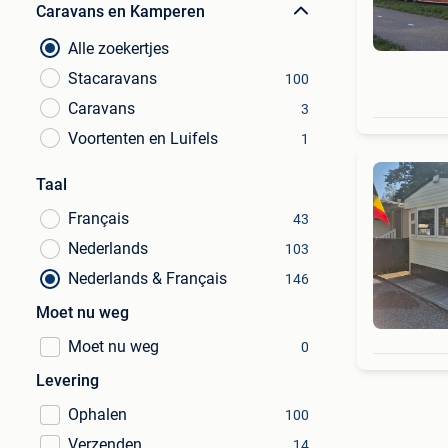
Caravans en Kamperen
Alle zoekertjes
Stacaravans
100
Caravans
3
Voortenten en Luifels
1
Taal
Français
43
Nederlands
103
Nederlands & Français
146
Moet nu weg
Moet nu weg
0
Levering
Ophalen
100
Verzenden
14