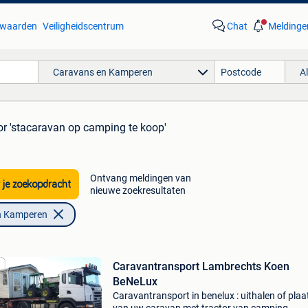
waarden
Veiligheidscentrum
Chat
Meldinge
Caravans en Kamperen
A
or 'stacaravan op camping te koop'
Ontvang meldingen van
 je zoekopdracht
nieuwe zoekresultaten
n Kamperen
Caravantransport Lambrechts Koen
BeNeLux
Caravantransport in benelux : uithalen of pla