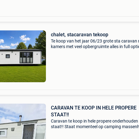
chalet, stacaravan tekoop
Te koop van het jaar 06/23 grote sta caravan
kamers met veel opbergruimte alles in full opt
staat nu op de camping diepvennen londerzee
mogelijkheid om te verplaatsen of vast te hur
zonder
CARAVAN TE KOOP IN HELE PROPERE
STAAT!!
Caravan te koop in hele propere onderhouden
staat!! Staat momenteel op camping massenh
bredene wegen stoppen contract moet de car
van de camping afhalen op kosten van de kop