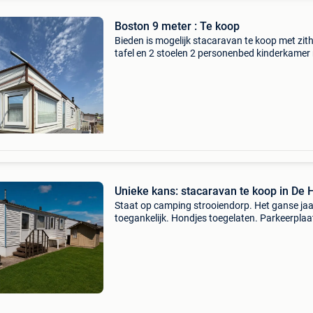
Boston 9 meter : Te koop
Bieden is mogelijk stacaravan te koop met zit
tafel en 2 stoelen 2 personenbed kinderkamer
2 enkele bedden nieuwe wc douche en nieuwe
lavabo nieuwe bulex nieuwe dampkap ruime e
gezellige leef
Unieke kans: stacaravan te koop in De
Staat op camping strooiendorp. Het ganse jaa
toegankelijk. Hondjes toegelaten. Parkeerplaa
naast caravan. Op wandelafstand van het str
Perfect om rust te vinden