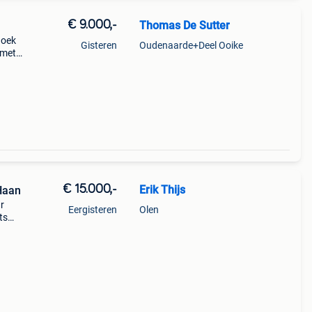
€ 9.000,-
Thomas De Sutter
hoek
Gisteren
Oudenaarde+Deel Ooike
 met
n
€ 15.000,-
Erik Thijs
 Haan
r
Eergisteren
Olen
ts
and.