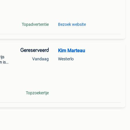
etten
ouse
Topadvertentie
Bezoek website
Gereserveerd
Kim Marteau
ijs
Vandaag
Westerlo
n is
Topzoekertje