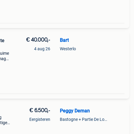
€ 40.000,-
Bart
 te
4 aug 26
Westerlo
ruime
 mag
 180
gas k
€ 6.500,-
Peggy Deman
g
Eergisteren
Bastogne + Partie De Longchamps Et Sibret
tige
ze