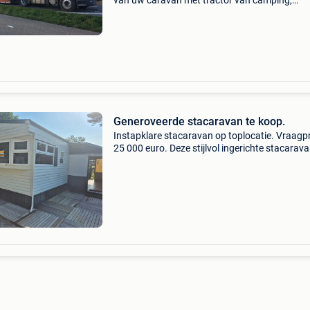
van uw caravan met tractor van camping,
buitenverblijf of privaat terrein. ( Stabielpas z
van je caravan op eenvoudige vraag ). Tiny h
trans
Generoveerde stacaravan te koop.
Instapklare stacaravan op toplocatie. Vraagpr
25 000 euro. Deze stijlvol ingerichte stacarava
ideaal gelegen aan de vijver, in een rustige en
groene omgeving op camping hof van eeden
(vijverstr