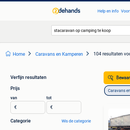
Help en info
Voor
104 resultaten
vo
Home
Caravans en Kamperen
Verfijn resultaten
Bewaar
Prijs
Caravans e
van
tot
€
€
Categorie
Wis de categorie