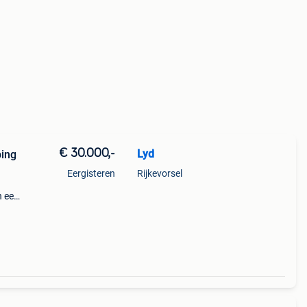
€ 30.000,-
Lyd
ping
Eergisteren
Rijkevorsel
n een
an is