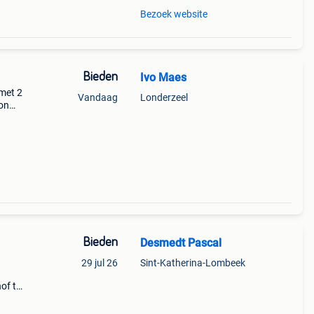
Bezoek website
Bieden
Ivo Maes
 met 2
Vandaag
Londerzeel
ion
l
en
Bieden
Desmedt Pascal
29 jul 26
Sint-Katherina-Lombeek
of te
avan
er