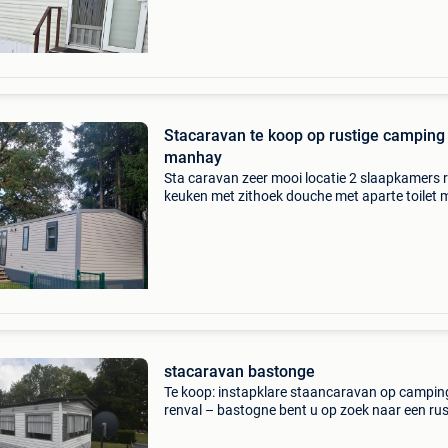
vraagprijs 4500
Stacaravan te koop op rustige camping
manhay
Sta caravan zeer mooi locatie 2 slaapkamers 
keuken met zithoek douche met aparte toilet
zeker op camping blijven jaar geld 2200 water
jaarlijks verwarming is via elc warm water via 
stacaravan bastonge
Te koop: instapklare staancaravan op campin
renval – bastogne bent u op zoek naar een rus
plek om helemaal tot rust te komen? Dan is de
gezellige staancaravan op camping renval in