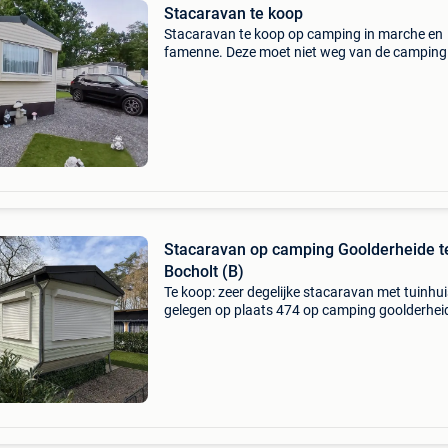
Stacaravan te koop
Stacaravan te koop op camping in marche en
famenne. Deze moet niet weg van de camping
Stacaravan is 11m op 3.10 Met voortent van 
2.50M. Woonkamer met eethoek ingerichte k
met kookfornuis d
Stacaravan op camping Goolderheide t
Bocholt (B)
Te koop: zeer degelijke stacaravan met tuinhui
gelegen op plaats 474 op camping goolderhei
bocholt (b). De stacaravan is recentelijk nog
opgefrist en er zijn enkele zaken vernieuwd zo
bo