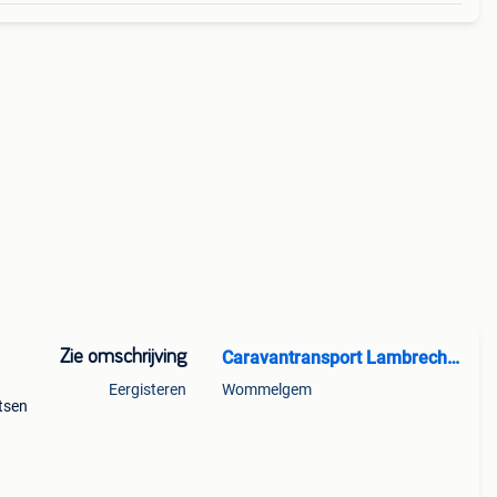
Zie omschrijving
Caravantransport Lambrechts Koen BV
Eergisteren
Wommelgem
atsen
etten
ouse