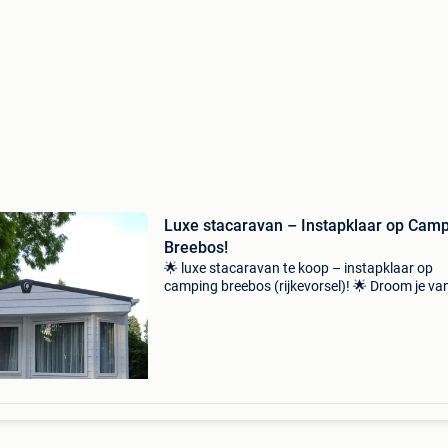
Luxe stacaravan – Instapklaar op Cam
Breebos!
🌟 luxe stacaravan te koop – instapklaar op
camping breebos (rijkevorsel)! 🌟 Droom je va
eigen plekje om helemaal tot rust te komen? D
deze ruime en verzorgde luxe stacaravan op
camping bre