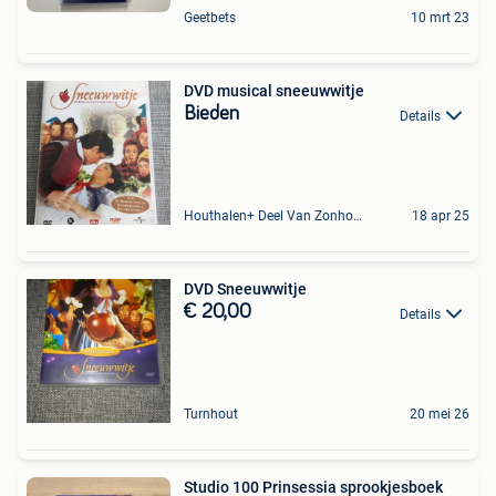
Geetbets
10 mrt 23
DVD musical sneeuwwitje
Bieden
Details
Houthalen+ Deel Van Zonhoven En Zolder
18 apr 25
DVD Sneeuwwitje
€ 20,00
Details
Turnhout
20 mei 26
Studio 100 Prinsessia sprookjesboek