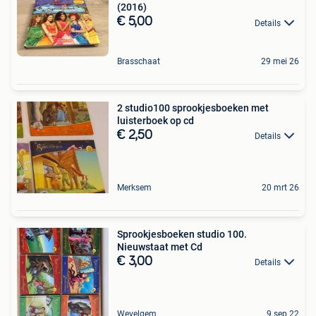
(2016)
€ 5,00
Details
Brasschaat
29 mei 26
2 studio100 sprookjesboeken met
luisterboek op cd
€ 2,50
Details
Merksem
20 mrt 26
Sprookjesboeken studio 100.
Nieuwstaat met Cd
€ 3,00
Details
Wevelgem
9 sep 22