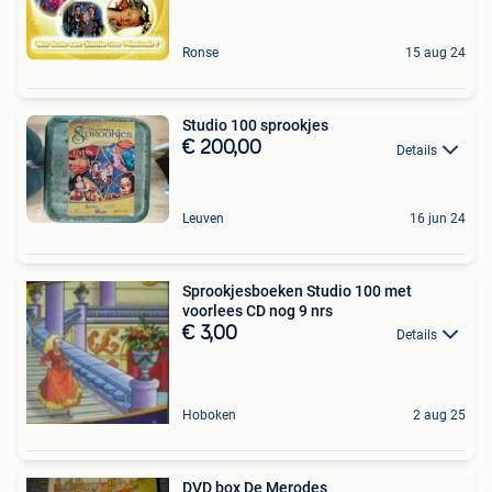
Ronse
15 aug 24
Studio 100 sprookjes
€ 200,00
Details
Leuven
16 jun 24
Sprookjesboeken Studio 100 met
voorlees CD nog 9 nrs
€ 3,00
Details
Hoboken
2 aug 25
DVD box De Merodes