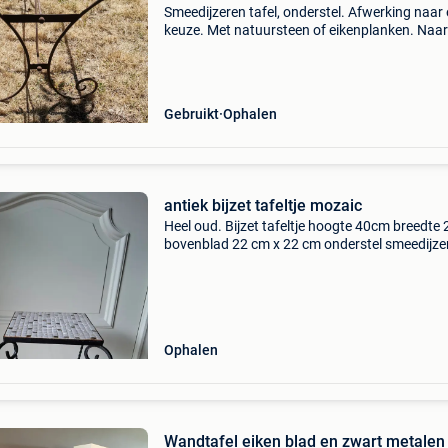
Smeedijzeren tafel, onderstel. Afwerking naar
keuze. Met natuursteen of eikenplanken. Naar
eigen afmetingen. Enkel ophalen. Hoogte 74 
breedte 75 cm lengte 1m49 cm cm
Gebruikt
Ophalen
antiek bijzet tafeltje mozaic
Heel oud. Bijzet tafeltje hoogte 40cm breedte
bovenblad 22 cm x 22 cm onderstel smeedijze
Ophalen
Wandtafel eiken blad en zwart metalen