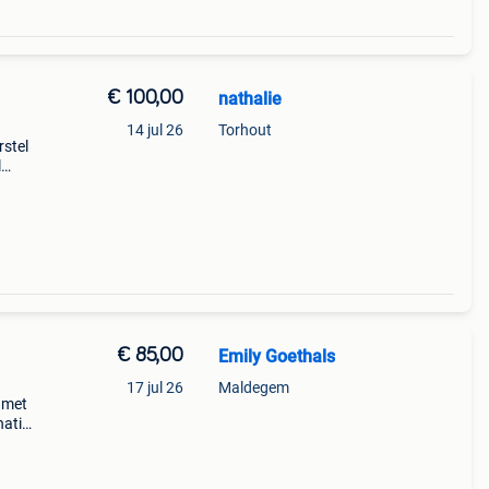
€ 100,00
nathalie
14 jul 26
Torhout
rstel
l
€ 85,00
Emily Goethals
17 jul 26
Maldegem
 met
natie
frame
a