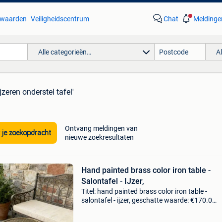
waarden
Veiligheidscentrum
Chat
Meldinge
Alle categorieën…
A
zeren onderstel tafel'
Ontvang meldingen van
 je zoekopdracht
nieuwe zoekresultaten
Hand painted brass color iron table -
Salontafel - IJzer,
Titel: hand painted brass color iron table -
salontafel - ijzer, geschatte waarde: €170.0
Belangrijk: winnende biedingen zijn exclusief 
koperbescherming + €3 vintage messingkleuri