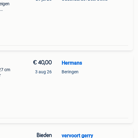
 eigen
cm
€ 40,00
Hermans
 27 cm
3 aug 26
Beringen
r
Bieden
vervoort gerry