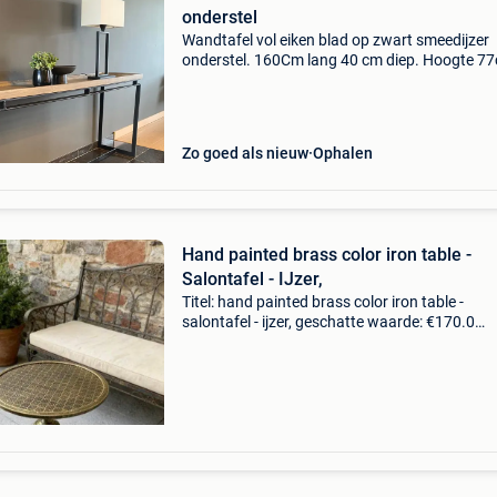
onderstel
Wandtafel vol eiken blad op zwart smeedijzer
onderstel. 160Cm lang 40 cm diep. Hoogte 7
In perfecte staat.
Zo goed als nieuw
Ophalen
Hand painted brass color iron table -
Salontafel - IJzer,
Titel: hand painted brass color iron table -
salontafel - ijzer, geschatte waarde: €170.0
Belangrijk: winnende biedingen zijn exclusief 
koperbescherming + €3 vintage messingkleuri
smeed