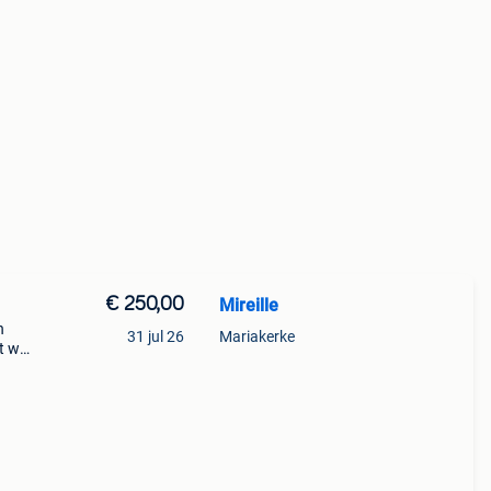
€ 250,00
Mireille
n
31 jul 26
Mariakerke
et weg