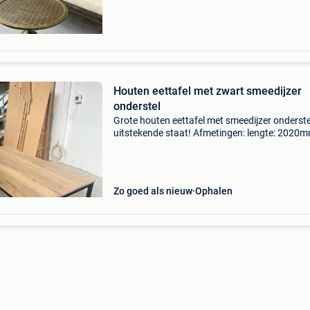
smeed
Houten eettafel met zwart smeedijzer
onderstel
Grote houten eettafel met smeedijzer onderste
uitstekende staat! Afmetingen: lengte: 2020
breedte: 960mm hoogte: 775mm onderkant
onderstel voorzien van vloerbescherming.
Onderstel is gepoedercoa
Zo goed als nieuw
Ophalen