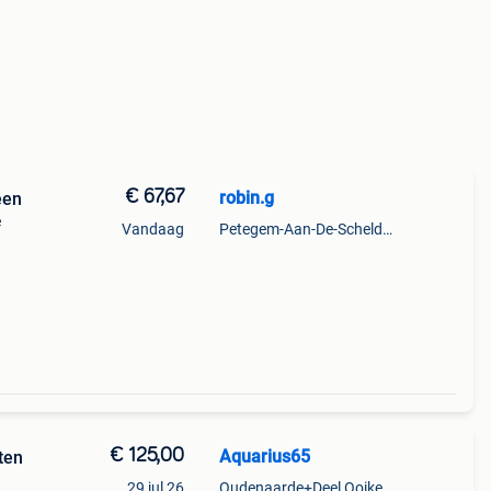
€ 67,67
robin.g
een
e
Vandaag
Petegem-Aan-De-Schelde + Deel Van Oudenaarde
€ 125,00
Aquarius65
ten
29 jul 26
Oudenaarde+Deel Ooike