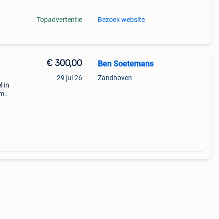
Topadvertentie
Bezoek website
€ 300,00
Ben Soetemans
29 jul 26
Zandhoven
l in
mm