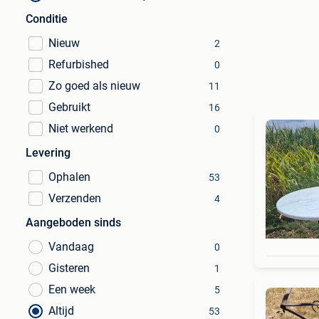
Conditie
Nieuw
2
Refurbished
0
Zo goed als nieuw
11
Gebruikt
16
Niet werkend
0
Levering
Ophalen
53
Verzenden
4
Aangeboden sinds
Vandaag
0
Gisteren
1
Een week
5
Altijd
53