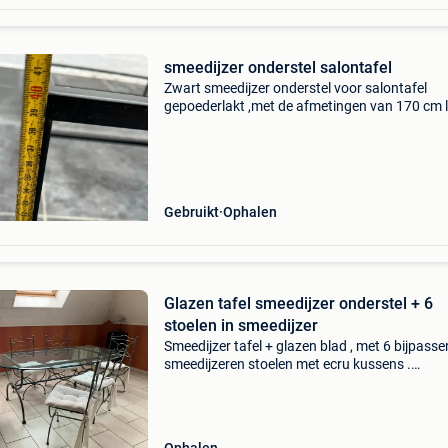
smeedijzer onderstel salontafel
Zwart smeedijzer onderstel voor salontafel
gepoederlakt ,met de afmetingen van 170 cm 
x 90 cm breed x 40 cm hoog kunt mij altijd een
mailtje sturen voor te bekijken
Gebruikt
Ophalen
Glazen tafel smeedijzer onderstel + 6
stoelen in smeedijzer
Smeedijzer tafel + glazen blad , met 6 bijpass
smeedijzeren stoelen met ecru kussens .
Afmetingen glazen blad : 205cm x 112cm .