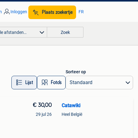
n
Inloggen
FR
Plaats zoekertje
lle afstanden…
Zoek
Sorteer op
Lijst
Foto’s
€ 30,00
Catawiki
29 jul 26
Heel België
9%
ge