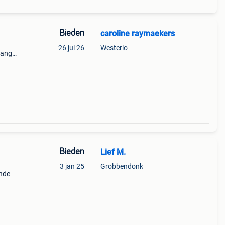
Bieden
caroline raymaekers
26 jul 26
Westerlo
lang
Bieden
Lief M.
3 jan 25
Grobbendonk
ende