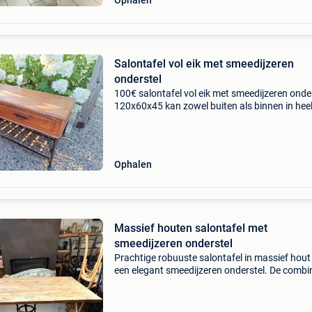
Ophalen
Salontafel vol eik met smeedijzeren
onderstel
100€ salontafel vol eik met smeedijzeren onde
120x60x45 kan zowel buiten als binnen in hee
goede staat
Ophalen
Massief houten salontafel met
smeedijzeren onderstel
Prachtige robuuste salontafel in massief hout
een elegant smeedijzeren onderstel. De combi
van het warme hout en het verfijnde metalen 
zorgt voor een tijdloze uitstraling die perfect p