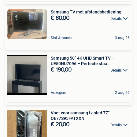
Samsung TV met afstandsbediening
€ 80,00
Details
Sint-Amands
3 aug 26
Samsung 50” 4K UHD Smart TV –
UE50NU7096 – Perfecte staat
€ 190,00
Details
Anzegem
2 aug 26
Voet voor samsung tv oled 77”
QE77S95FATXXN
€ 20,00
Details