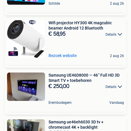
Schilde
2 aug 26
Wifi projector HY300 4K magcubic
beamer Android 12 Bluetooth
€ 58,95
Details
Bezoek website
2 aug 26
Samsung UE46D8000 — 46” Full HD 3D
Smart TV + toebehoren
€ 250,00
Details
Erembodegem
Vandaag
Samsung ue46eh6030 3D tv +
chromecast 4K + backlight