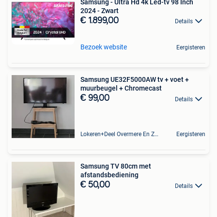
Samsung - Ultra Hd 4k Led-tv 98 Inch
2024 - Zwart
€ 1.899,00
Details
Bezoek website
Eergisteren
Samsung UE32F5000AW tv + voet +
muurbeugel + Chromecast
€ 99,00
Details
Lokeren+Deel Overmere En Zele
Eergisteren
Samsung TV 80cm met
afstandsbediening
€ 50,00
Details