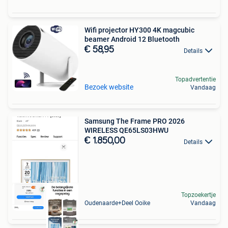
Wifi projector HY300 4K magcubic
beamer Android 12 Bluetooth
€ 58,95
Details
Topadvertentie
Bezoek website
Vandaag
Samsung The Frame PRO 2026
WIRELESS QE65LS03HWU
€ 1.850,00
Details
Topzoekertje
Oudenaarde+Deel Ooike
Vandaag