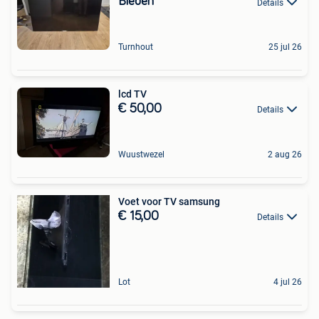
Bieden
Details
Turnhout
25 jul 26
lcd TV
€ 50,00
Details
Wuustwezel
2 aug 26
Voet voor TV samsung
€ 15,00
Details
Lot
4 jul 26