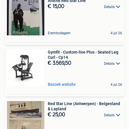
Affiche Red Star Line
€ 15,00
Details
Erembodegem
4 jul 26
Gymfit - Custom-line Plus - Seated Leg
Curl - Cp14
€ 3.569,50
Details
Bezoek website
4 jul 26
Red Star Line (Antwerpen) - Belgenland
& Lapland
€ 25,00
Details