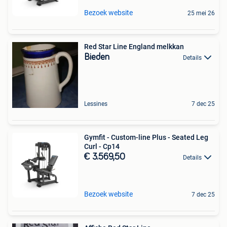
Bezoek website
25 mei 26
Red Star Line England melkkan
Bieden
Details
Lessines
7 dec 25
Gymfit - Custom-line Plus - Seated Leg
Curl - Cp14
€ 3.569,50
Details
Bezoek website
7 dec 25