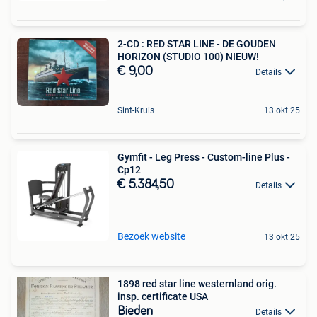
2-CD : RED STAR LINE - DE GOUDEN
HORIZON (STUDIO 100) NIEUW!
€ 9,00
Details
Sint-Kruis
13 okt 25
Gymfit - Leg Press - Custom-line Plus -
Cp12
€ 5.384,50
Details
Bezoek website
13 okt 25
1898 red star line westernland orig.
insp. certificate USA
Bieden
Details