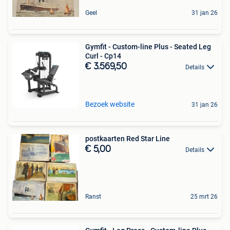
Geel
31 jan 26
Gymfit - Custom-line Plus - Seated Leg
Curl - Cp14
€ 3.569,50
Details
Bezoek website
31 jan 26
postkaarten Red Star Line
€ 5,00
Details
Ranst
25 mrt 26