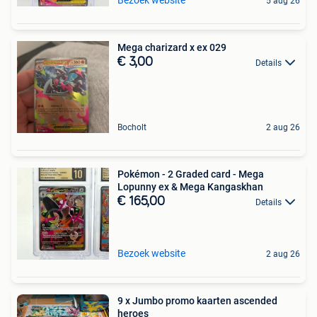
5 aug 26
Mega charizard x ex 029
€ 3,00
Details
Bocholt
2 aug 26
Pokémon - 2 Graded card - Mega
Lopunny ex & Mega Kangaskhan
€ 165,00
Details
Bezoek website
2 aug 26
9 x Jumbo promo kaarten ascended
heroes