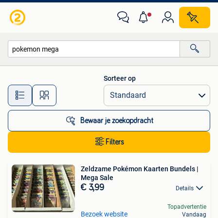
Alle categorieën…
Sorteer op
Alle afstanden…
Bewaar je zoekopdracht
Filters
Zeldzame Pokémon Kaarten Bundels |
Mega Sale
€ 3,99
Details
Topadvertentie
Bezoek website
Vandaag