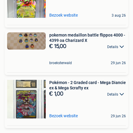
Bezoek website
3 aug 26
pokemon medaillon battle flippos 4000 -
4399 oa Charizard X
€ 15,00
Details
broeksterwald
29 jun 26
Pokémon - 2 Graded card - Mega Diancie
ex & Mega Scrafty ex
€ 1,00
Details
Bezoek website
29 jun 26