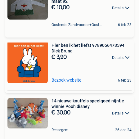
maat 92
€ 10,00
Details
Oostende Zandvoorde +Oostende
6 feb 23
Hier ben ik het liefst 9789056473594
Dick Bruna
€ 3,90
Details
Bezoek website
6 feb 23
14 nieuwe knuffels speelgoed nijntje
winnie Pooh disney
€ 30,00
Details
Ressegem
26 dec 24