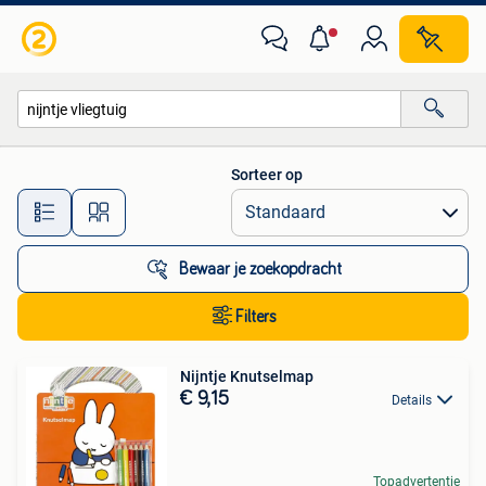
Alle categorieën…
Sorteer op
Alle afstanden…
Bewaar je zoekopdracht
Filters
Nijntje Knutselmap
€ 9,15
Details
Topadvertentie