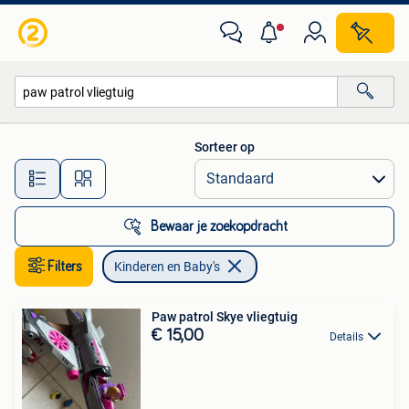
Kinderen en Baby's
Sorteer op
Alle afstanden…
Bewaar je zoekopdracht
Filters
Kinderen en Baby's
Paw patrol Skye vliegtuig
€ 15,00
Details