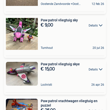
Oostende Zandvoorde +Oostende
12 feb 26
Paw patrol vliegtuig sky
€ 9,00
Details
Turnhout
20 jul 26
Paw patrol vliegtuig skye
€ 15,00
Details
Lochristi
26 apr 26
Paw patrol vrachtwagen vliegtuig en
puzzel