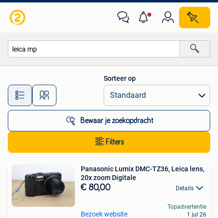
Alle categorieën…
Sorteer op
Alle afstanden…
Bewaar je zoekopdracht
Filters
Panasonic Lumix DMC-TZ36, Leica lens,
20x zoom Digitale
€ 80,00
Details
Topadvertentie
Bezoek website
1 jul 26