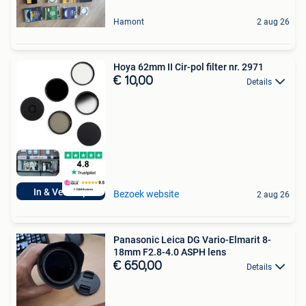
Hamont
2 aug 26
Hoya 62mm II Cir-pol filter nr. 2971
€ 10,00
Details
In & Verkoop
Bezoek website
2 aug 26
Panasonic Leica DG Vario-Elmarit 8-
18mm F2.8-4.0 ASPH lens
€ 650,00
Details