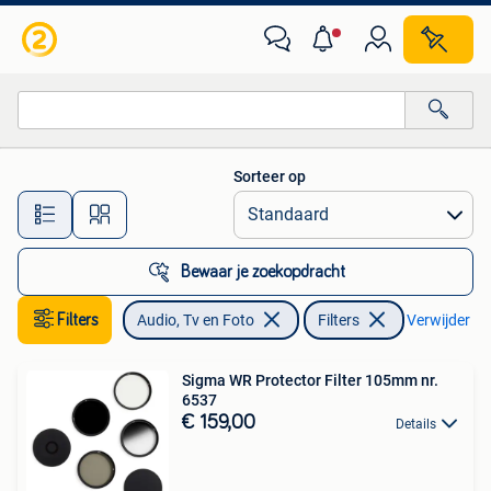
Foto | Filters
Sorteer op
Alle afstanden…
Bewaar je zoekopdracht
Filters
Audio, Tv en Foto
Filters
Verwijder fil
Sigma WR Protector Filter 105mm nr.
6537
€ 159,00
Details