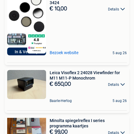
3424
€ 10,00
Details
In & Verkoop
Bezoek website
5 aug 26
Leica Visoflex 2 24028 Viewfinder for
M11 M11-P Monochrom
€ 650,00
Details
Baarle-Hertog
5 aug 26
Minolta spiegelreflex I series
programma kaartjes
€ 99,00
Details