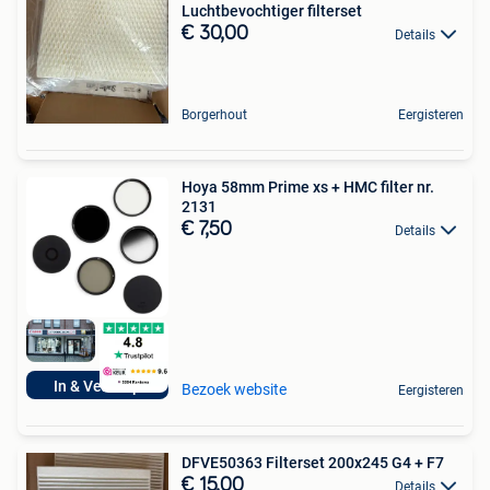
Luchtbevochtiger filterset
€ 30,00
Details
Borgerhout
Eergisteren
Hoya 58mm Prime xs + HMC filter nr.
2131
€ 7,50
Details
In & Verkoop
Bezoek website
Eergisteren
DFVE50363 Filterset 200x245 G4 + F7
€ 15,00
Details