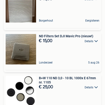
Borgerhout
Eergisteren
ND Filters Set DJI Mavic Pro (nieuw!)
€ 15,00
Details
Londerzeel
5 aug 26
B+W 110 ND 3,0 - 10 BL 1000x E 67mm
nr. 1105
€ 25,00
Details