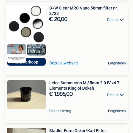
B+W Clear MRC Nano 58mm filter nr.
2723
€ 20,00
Details
In & Verkoop
Bezoek website
Eergisteren
Leica Summicron M 35mm 2.0 IV v4 7
Elements King of Bokeh
€ 1.995,00
Details
Baarle-Hertog
Eergisteren
Stadler Form Oskar/Karl Filter