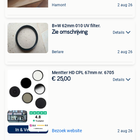
Hamont
2 aug 26
B+W 62mm 010 UV filter.
Zie omschrijving
Details
Berlare
2 aug 26
Mentter HD CPL 67mm nr. 6705
€ 25,00
Details
In & Verkoop
Bezoek website
2 aug 26