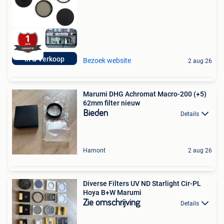
In & Verkoop
Bezoek website
2 aug 26
Marumi DHG Achromat Macro-200 (+5)
62mm filter nieuw
Bieden
Details
Hamont
2 aug 26
Diverse Filters UV ND Starlight Cir-PL
Hoya B+W Marumi
Zie omschrijving
Details