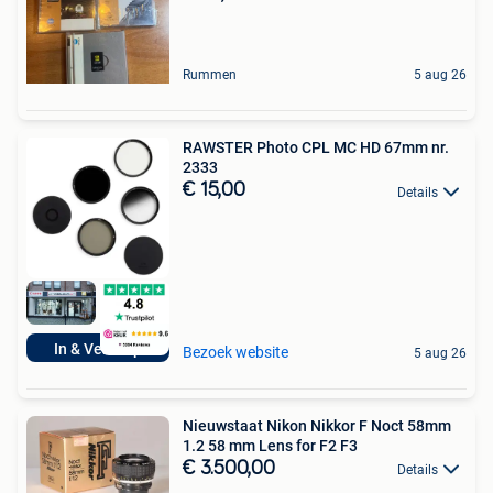
Rummen
5 aug 26
RAWSTER Photo CPL MC HD 67mm nr.
2333
€ 15,00
Details
In & Verkoop
Bezoek website
5 aug 26
Nieuwstaat Nikon Nikkor F Noct 58mm
1.2 58 mm Lens for F2 F3
€ 3.500,00
Details