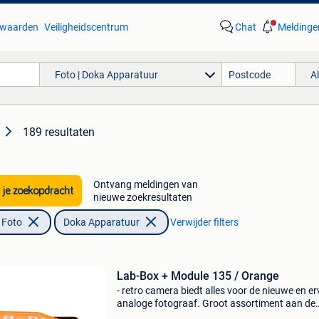
waarden
Veiligheidscentrum
Chat
Meldinge
Foto | Doka Apparatuur
A
189 resultaten
Ontvang meldingen van
 je zoekopdracht
nieuwe zoekresultaten
 Foto
Doka Apparatuur
Verwijder filters
Lab-Box + Module 135 / Orange
- retro camera biedt alles voor de nieuwe en e
analoge fotograaf. Groot assortiment aan de
scherpste prijzen. Belgische familiebedrijf met