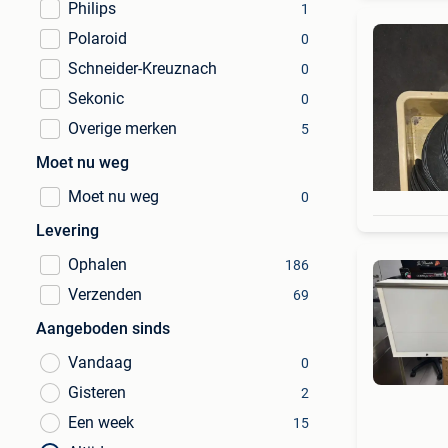
Philips
1
Polaroid
0
Schneider-Kreuznach
0
Sekonic
0
Overige merken
5
Moet nu weg
Moet nu weg
0
Levering
Ophalen
186
Verzenden
69
Aangeboden sinds
Vandaag
0
Gisteren
2
Een week
15