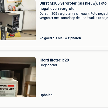
Durst M305 vergroter (als nieuw). Foto
negatieven vergroter
Durst m305 vergroter (als nieuw). Foto negat
vergroter met kantelkop deutse kwaliteits obje
inbegrepen werkt perfect, testen mogelijk ver
wegens einde hobby doka apparatuur donkere
kame
Zo goed als nieuw
Ophalen
Ilford ilfotec lc29
Ongeopend
Ophalen