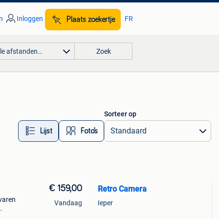
n
Inloggen
FR
Plaats zoekertje
lle afstanden…
Zoek
Sorteer op
Lijst
Foto’s
€ 159,00
Retro Camera
rvaren
Vandaag
Ieper