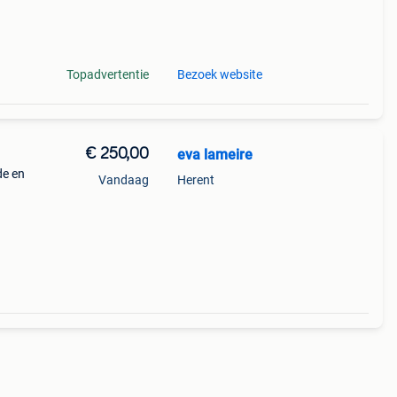
el te
Topadvertentie
Bezoek website
€ 250,00
eva lameire
de en
Vandaag
Herent
r-