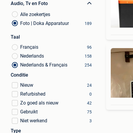
Audio, Tv en Foto
Alle zoekertjes
Foto | Doka Apparatuur
189
Taal
Français
96
Nederlands
158
Nederlands & Français
254
Conditie
Nieuw
24
Refurbished
0
Zo goed als nieuw
42
Gebruikt
75
Niet werkend
3
Type