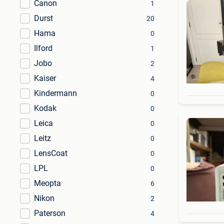
Canon
1
Durst
20
Hama
0
Ilford
1
Jobo
2
Kaiser
4
Kindermann
0
Kodak
0
Leica
0
Leitz
0
LensCoat
0
LPL
0
Meopta
6
Nikon
2
Paterson
4