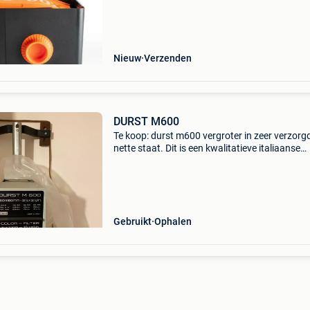
persoonlijke service. Webwinkel en fysieke wink
ie
Nieuw
Verzenden
DURST M600
Te koop: durst m600 vergroter in zeer verzorg
nette staat. Dit is een kwalitatieve italiaanse
vergroter die geschikt is voor zwart-wit én
kleurvergrotingen dankzij de ingebouwde colo
filter (cmy
Gebruikt
Ophalen