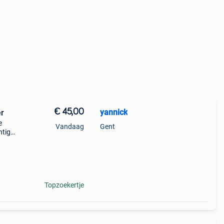
€ 45,00
yannick
er
e
Vandaag
Gent
htig
t het
bruikt
Topzoekertje