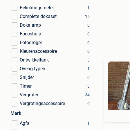
Belichtingsmeter
1
Complete dokaset
15
Dokalamp
0
Focushulp
0
Fotodroger
0
Kleurenaccessoire
0
Ontwikkeltank
3
Overig typen
1
Snijder
0
Timer
3
Vergroter
34
Vergrotingsaccessoire
0
Merk
Agfa
1