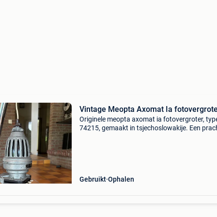
Vintage Meopta Axomat Ia fotovergrot
Originele meopta axomat ia fotovergroter, typ
74215, gemaakt in tsjechoslowakije. Een prac
en bijzonder stuk analoge fotogeschiedenis ui
begin van de jaren 60. Deze vergroter werd ge
i
Gebruikt
Ophalen