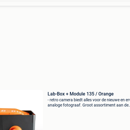
Lab-Box + Module 135 / Orange
- retro camera biedt alles voor de nieuwe en e
analoge fotograaf. Groot assortiment aan de
scherpste prijzen. Belgische familiebedrijf met
persoonlijke service. Webwinkel en fysieke wink
ie