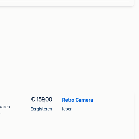
€ 159,00
Retro Camera
rvaren
Eergisteren
Ieper
el te