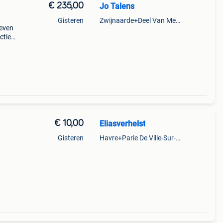
€ 235,00
Jo Talens
Gisteren
Zwijnaarde+Deel Van Merelbeke
ieven
ctief
koop
€ 10,00
Eliasverhelst
Gisteren
Havre+Parie De Ville-Sur-Haine