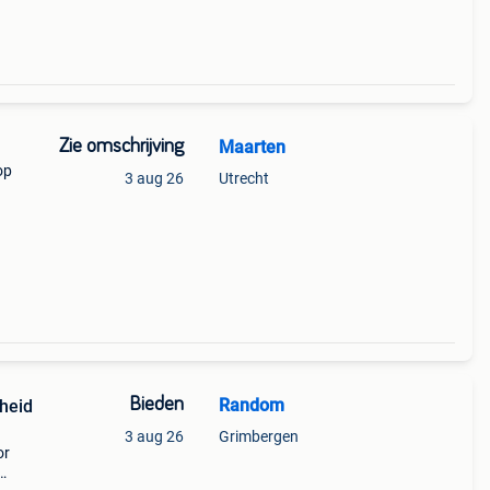
Zie omschrijving
Maarten
op
3 aug 26
Utrecht
Bieden
Random
nheid
3 aug 26
Grimbergen
or