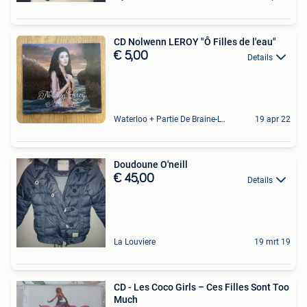
CD Nolwenn LEROY "Ô Filles de l'eau"
€ 5,00
Details
Waterloo + Partie De Braine-L'Alleud, De Ohain
19 apr 22
Doudoune O'neill
€ 45,00
Details
La Louviere
19 mrt 19
CD - Les Coco Girls – Ces Filles Sont Too
Much