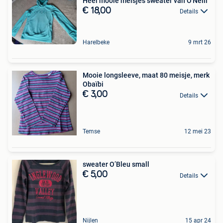
Heel mooie meisjes sweater van O'Neill
€ 18,00
Details
Harelbeke
9 mrt 26
Mooie longsleeve, maat 80 meisje, merk
Obaïbi
€ 3,00
Details
Temse
12 mei 23
sweater O’Bleu small
€ 5,00
Details
Nijlen
15 apr 24