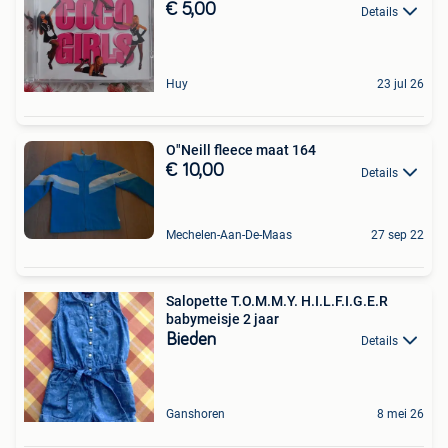
€ 5,00
Details
Huy
23 jul 26
O"Neill fleece maat 164
€ 10,00
Details
Mechelen-Aan-De-Maas
27 sep 22
Salopette T.O.M.M.Y. H.I.L.F.I.G.E.R
babymeisje 2 jaar
Bieden
Details
Ganshoren
8 mei 26