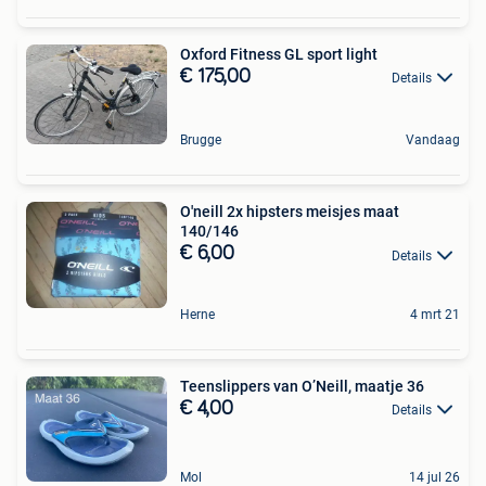
Oxford Fitness GL sport light
€ 175,00
Details
Brugge
Vandaag
O'neill 2x hipsters meisjes maat
140/146
€ 6,00
Details
Herne
4 mrt 21
Teenslippers van O’Neill, maatje 36
€ 4,00
Details
Mol
14 jul 26