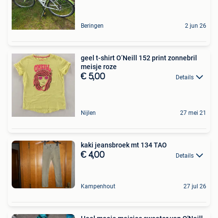
Beringen
2 jun 26
geel t-shirt O’Neill 152 print zonnebril
meisje roze
€ 5,00
Details
Nijlen
27 mei 21
kaki jeansbroek mt 134 TAO
€ 4,00
Details
Kampenhout
27 jul 26