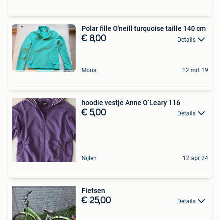
Polar fille O'neill turquoise taille 140 cm
€ 8,00
Details
Mons
12 mrt 19
hoodie vestje Anne O’Leary 116
€ 5,00
Details
Nijlen
12 apr 24
Fietsen
€ 25,00
Details