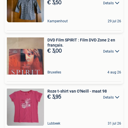
€ 3,50
Details
Kampenhout
29 jul 26
DVD Film SPIRIT : Film DVD Zone 2 en
français.
€ 3,00
Details
Bruxelles
4 aug 26
Roze t-shirt van O'Neill - maat 98
€ 3,95
Details
Lubbeek
31 jul 26