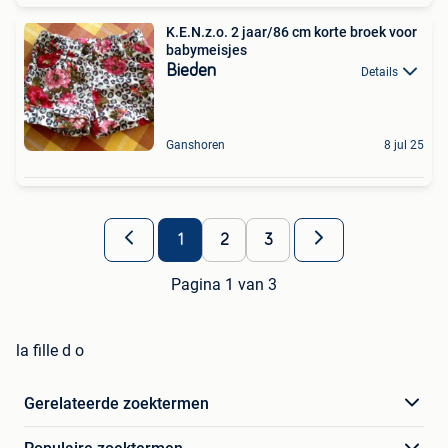
K.E.N.z.o. 2 jaar/86 cm korte broek voor
babymeisjes
Bieden
Details
Ganshoren
8 jul 25
1
2
3
Pagina 1 van 3
la fille d o
Gerelateerde zoektermen