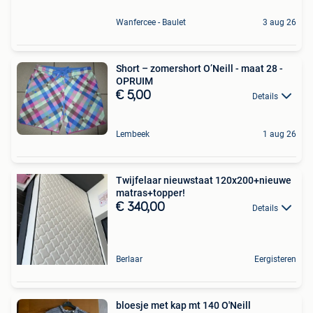
Wanfercee - Baulet
3 aug 26
Short – zomershort O’Neill - maat 28 -
OPRUIM
€ 5,00
Details
Lembeek
1 aug 26
Twijfelaar nieuwstaat 120x200+nieuwe
matras+topper!
€ 340,00
Details
Berlaar
Eergisteren
bloesje met kap mt 140 O'Neill