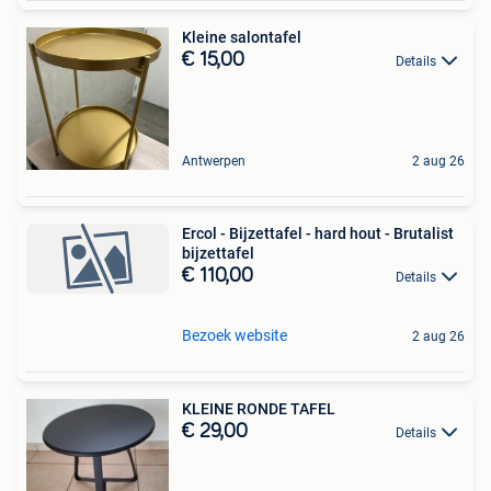
Kleine salontafel
€ 15,00
Details
Antwerpen
2 aug 26
Ercol - Bijzettafel - hard hout - Brutalist
bijzettafel
€ 110,00
Details
Bezoek website
2 aug 26
KLEINE RONDE TAFEL
€ 29,00
Details