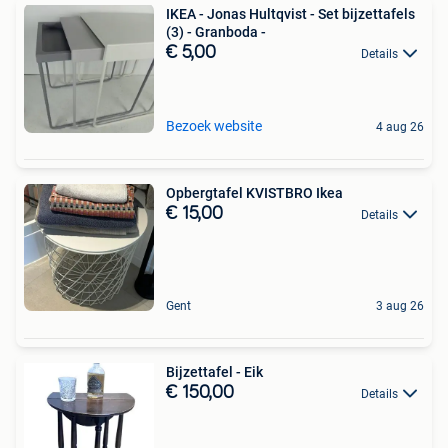
IKEA - Jonas Hultqvist - Set bijzettafels
(3) - Granboda -
€ 5,00
Details
Bezoek website
4 aug 26
Opbergtafel KVISTBRO Ikea
€ 15,00
Details
Gent
3 aug 26
Bijzettafel - Eik
€ 150,00
Details