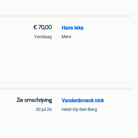
€ 70,00
Hans leka
Vandaag
Mere
Zie omschrijving
Vandenbroeck nick
30 jul 26
Heist-Op-Den-Berg