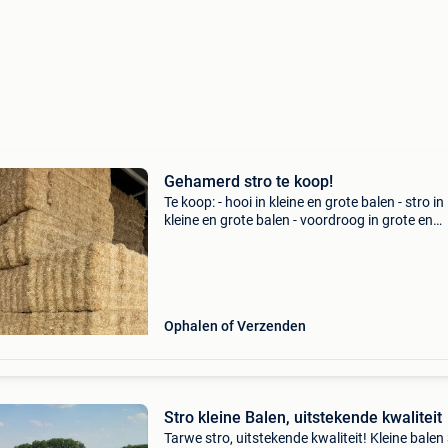
Gehamerd stro te koop!
Te koop: - hooi in kleine en grote balen - stro in
kleine en grote balen - voordroog in grote en
midibalen - gehakseld stro in kleine en grote ba
houtkrullen in kleine balen - vlas in kleine bale
Ophalen of Verzenden
Stro kleine Balen, uitstekende kwaliteit
Tarwe stro, uitstekende kwaliteit! Kleine balen