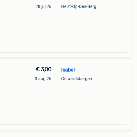
28 jul 26
Heist-Op-Den-Berg
€ 3,00
Isabel
3 aug 26
Geraardsbergen