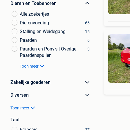
Dieren en Toebehoren
Alle zoekertjes
Dierenvoeding
66
Stalling en Weidegang
15
Paarden
6
Paarden en Pony's | Overige
3
Paardenspullen
Toon meer
Zakelijke goederen
Diversen
Toon meer
Taal
Français
27