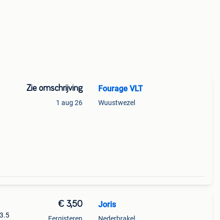
Zie omschrijving
Fourage VLT
1 aug 26
Wuustwezel
len -
€ 3,50
Joris
 3.5
Eergisteren
Nederbrakel