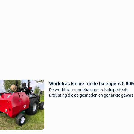
Worldtrac kleine ronde balenpers 0.80
De worldtrac-rondebalenpers is de perfecte
uitrusting die de gesneden en geharkte gewas
waaronder katoen, hooi, vlas en stro, samenp
en er compacte balen van maakt, waardoor z
gemakkelijk te