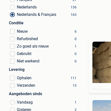
Nederlands
136
Nederlands & Français
163
Conditie
Nieuw
6
Refurbished
0
Zo goed als nieuw
1
Gebruikt
0
Niet werkend
0
Levering
Ophalen
111
Verzenden
13
Aangeboden sinds
Vandaag
1
Gisteren
2