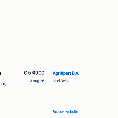
€ 5.749,00
AgriXpert B.V.
M
3 aug 26
Heel België
sen,
erst
e
Bezoek website