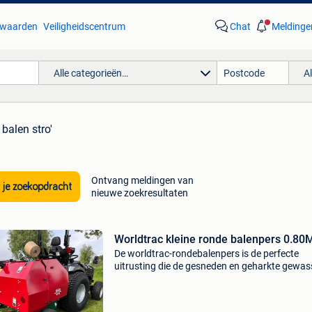
waarden
Veiligheidscentrum
Chat
Meldinge
Alle categorieën…
A
 balen stro'
Ontvang meldingen van
 je zoekopdracht
nieuwe zoekresultaten
Worldtrac kleine ronde balenpers 0.80
De worldtrac-rondebalenpers is de perfecte
uitrusting die de gesneden en geharkte gewas
waaronder katoen, hooi, vlas en stro, samenp
en er compacte balen van maakt, waardoor z
gemakkelijk te