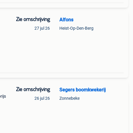
Zie omschrijving
Alfons
27 jul 26
Heist-Op-Den-Berg
Zie omschrijving
Segers boomkwekerij
rijs
26 jul 26
Zonnebeke