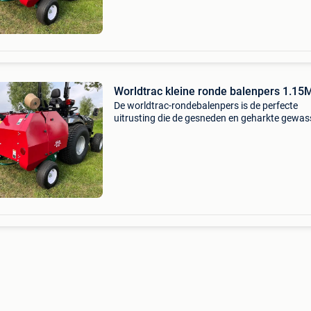
Worldtrac kleine ronde balenpers 1.15
De worldtrac-rondebalenpers is de perfecte
uitrusting die de gesneden en geharkte gewas
waaronder katoen, hooi, vlas en stro, samenp
en er compacte balen van maakt, waardoor z
gemakkelijk te