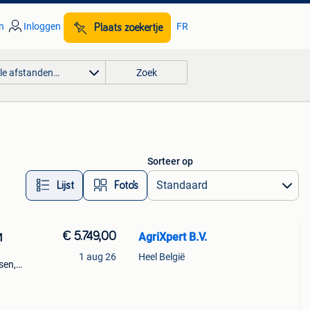
n
Inloggen
FR
Plaats zoekertje
lle afstanden…
Zoek
Sorteer op
Lijst
Foto’s
€ 5.749,00
AgriXpert B.V.
M
1 aug 26
Heel België
sen,
erst
e