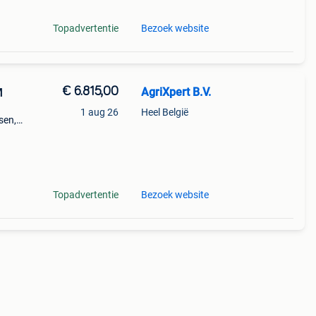
Topadvertentie
Bezoek website
€ 6.815,00
AgriXpert B.V.
M
1 aug 26
Heel België
sen,
erst
e
Topadvertentie
Bezoek website