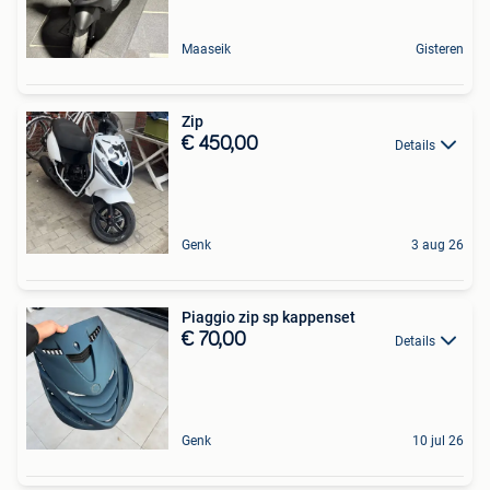
Maaseik
Gisteren
Zip
€ 450,00
Details
Genk
3 aug 26
Piaggio zip sp kappenset
€ 70,00
Details
Genk
10 jul 26