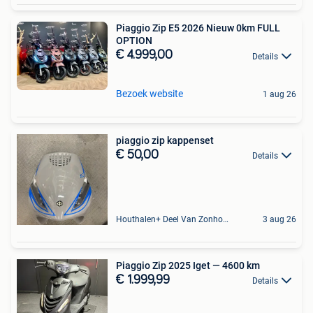
Piaggio Zip E5 2026 Nieuw 0km FULL
OPTION
€ 4.999,00
Details
Bezoek website
1 aug 26
piaggio zip kappenset
€ 50,00
Details
Houthalen+ Deel Van Zonhoven En Zolder
3 aug 26
Piaggio Zip 2025 Iget — 4600 km
€ 1.999,99
Details