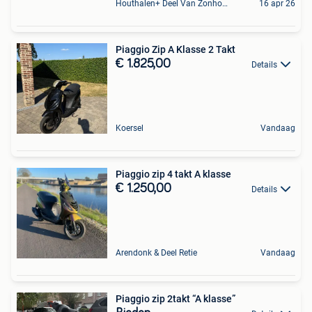
Houthalen+ Deel Van Zonhoven En Zolder
16 apr 26
Piaggio Zip A Klasse 2 Takt
€ 1.825,00
Details
Koersel
Vandaag
Piaggio zip 4 takt A klasse
€ 1.250,00
Details
Arendonk & Deel Retie
Vandaag
Piaggio zip 2takt “A klasse”