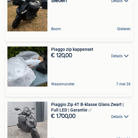
Bieden
Details
Boom
Gisteren
Piaggo zip kappenset
€ 120,00
Details
Waasmunster
7 mei 26
Piaggio Zip 4T B-klasse Glans Zwart |
Full LED | Garantie ✅
€ 1.700,00
Details