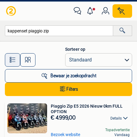
Alle categorieën…
Sorteer op
Alle afstanden…
Bewaar je zoekopdracht
Filters
Piaggio Zip E5 2026 Nieuw 0km FULL
OPTION
€ 4.999,00
Details
Topadvertentie
Bezoek website
Vandaag