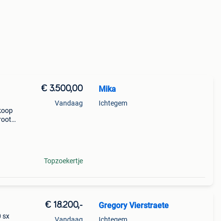
€ 3.500,00
Mika
Vandaag
Ichtegem
 koop
root
 psa
Topzoekertje
€ 18.200,-
Gregory Vierstraete
0 sx
Vandaag
Ichtegem