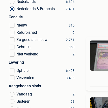
Nederlands
6.604
Nederlands & Français
7.481
Conditie
Nieuw
815
Refurbished
0
Zo goed als nieuw
2.751
Gebruikt
853
Niet werkend
2
Levering
Ophalen
6.408
Verzenden
3.403
Aangeboden sinds
Vandaag
2
Gisteren
68