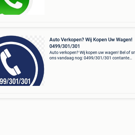
Auto Verkopen? Wij Kopen Uw Wagen!
0499/301/301
Auto verkopen? Wij kopen uw wagen! Bel of s
ons vandaag nog: 0499/301/301 contante
betaling – snelle service – gratis ophaling ook
zonder keuring, schade of motorproblemen in 
belgië actief: vla