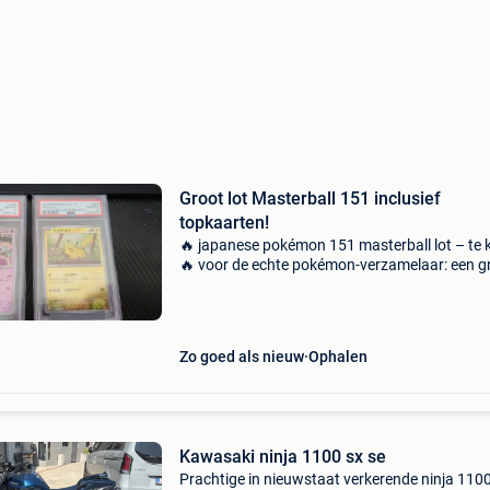
Groot lot Masterball 151 inclusief
topkaarten!
🔥 japanese pokémon 151 masterball lot – te
🔥 voor de echte pokémon-verzamelaar: een g
lot masterball reverse holos uit de japanse
pokémon 151-set. 🇯🇵✨ Allemaal gegrade in
10 dus in pe
Zo goed als nieuw
Ophalen
Kawasaki ninja 1100 sx se
Prachtige in nieuwstaat verkerende ninja 110