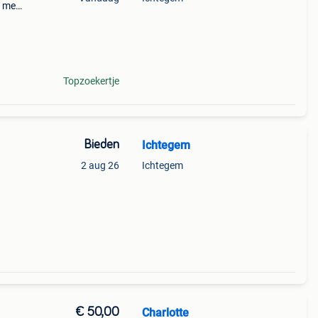
g met
en
Topzoekertje
Bieden
Ichtegem
2 aug 26
Ichtegem
€ 50,00
Charlotte