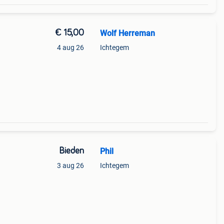
€ 15,00
Wolf Herreman
4 aug 26
Ichtegem
Bieden
Phil
3 aug 26
Ichtegem