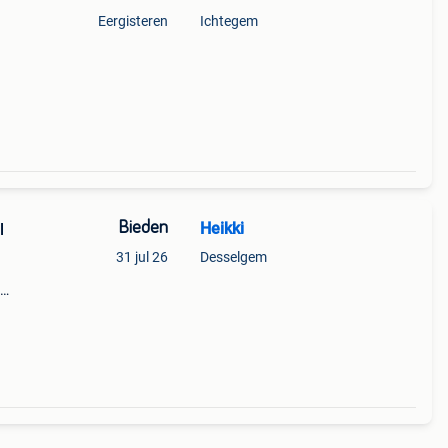
Eergisteren
Ichtegem
Bieden
Heikki
l
31 jul 26
Desselgem
te
kt