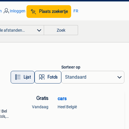
n
Inloggen
FR
Plaats zoekertje
lle afstanden…
Zoek
Sorteer op
Lijst
Foto’s
Gratis
cars
Vandaag
Heel België
 Bel
o's,
der
k