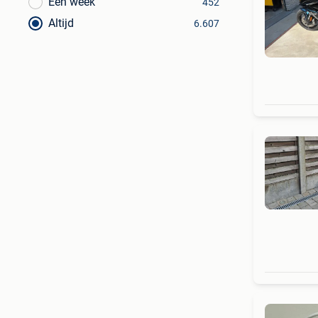
Een week
452
Altijd
6.607