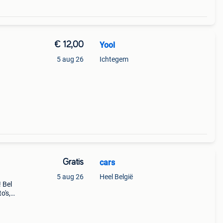
€ 12,00
Yool
5 aug 26
Ichtegem
Gratis
cars
5 aug 26
Heel België
 Bel
o's,
der
k