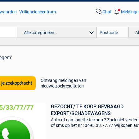
waarden
Veiligheidscentrum
Chat
Meldinge
Alle categorieën…
A
tegem'
Ontvang meldingen van
 je zoekopdracht
nieuwe zoekresultaten
GEZOCHT/ TE KOOP GEVRAAGD
EXPORT/SCHADEWAGENS
Auto of camionette te koop ? Zoek niet verder !
of sms op het nr : 0495.33.77.77 Wij kopen aut
bestelwagens ook schadewagens met of zon
motor problemen auto's van verschillende mer