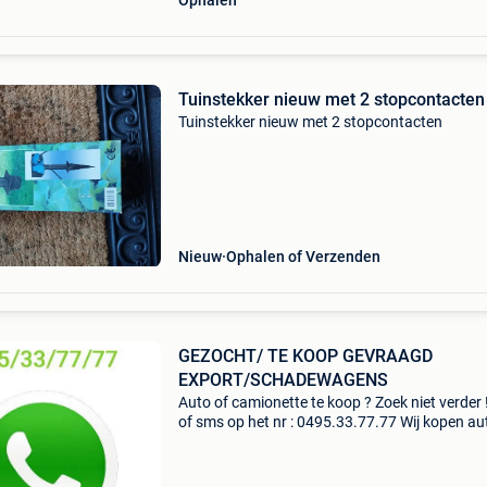
Ophalen
Tuinstekker nieuw met 2 stopcontacten
Tuinstekker nieuw met 2 stopcontacten
Nieuw
Ophalen of Verzenden
GEZOCHT/ TE KOOP GEVRAAGD
EXPORT/SCHADEWAGENS
Auto of camionette te koop ? Zoek niet verder !
of sms op het nr : 0495.33.77.77 Wij kopen aut
bestelwagens ook schadewagens met of zon
motor problemen auto's van verschillende mer