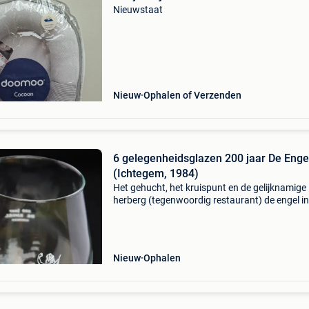
Nieuwstaat
Nieuw
Ophalen of Verzenden
6 gelegenheidsglazen 200 jaar De Enge
(Ichtegem, 1984)
Het gehucht, het kruispunt en de gelijknamige
herberg (tegenwoordig restaurant) de engel in
ichtegem bestonden in 1984 200 jaar. Om dat 
vieren werd eenmalig een kleine oplage gemaa
van dit 25 cl
Nieuw
Ophalen