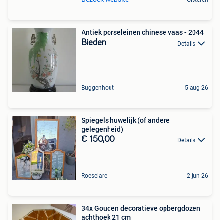
Gisteren
Antiek porseleinen chinese vaas - 2044
Bieden
Details
Buggenhout
5 aug 26
Spiegels huwelijk (of andere
gelegenheid)
€ 150,00
Details
Roeselare
2 jun 26
34x Gouden decoratieve opbergdozen
achthoek 21 cm