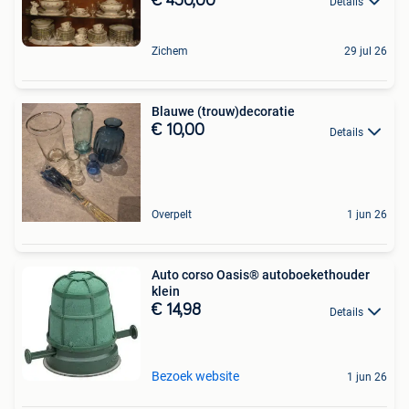
€ 450,00
Details
Zichem
29 jul 26
Blauwe (trouw)decoratie
€ 10,00
Details
Overpelt
1 jun 26
Auto corso Oasis® autoboekethouder
klein
€ 14,98
Details
Bezoek website
1 jun 26