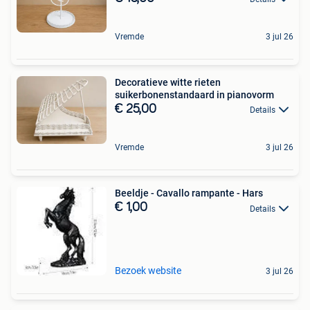
Vremde
3 jul 26
Decoratieve witte rieten
suikerbonenstandaard in pianovorm
€ 25,00
Details
Vremde
3 jul 26
Beeldje - Cavallo rampante - Hars
€ 1,00
Details
Bezoek website
3 jul 26