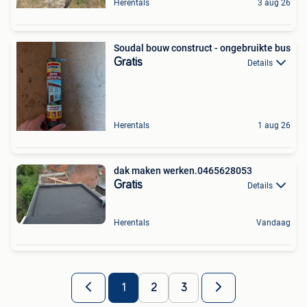
Herentals
3 aug 26
Soudal bouw construct - ongebruikte bus
Gratis
Details
Herentals
1 aug 26
dak maken werken.0465628053
Gratis
Details
Herentals
Vandaag
1
2
3