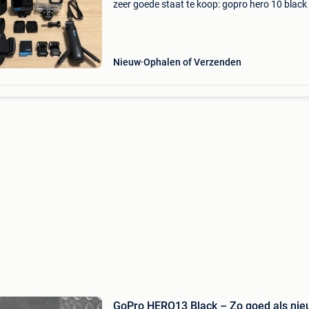
zeer goede staat te koop: gopro hero 10 black 
zeer goede staat en perfect werkend. De came
altijd zorgvuldig gebruikt en functioneert zoal
Nieuw
Ophalen of Verzenden
GoPro HERO13 Black – Zo goed als ni