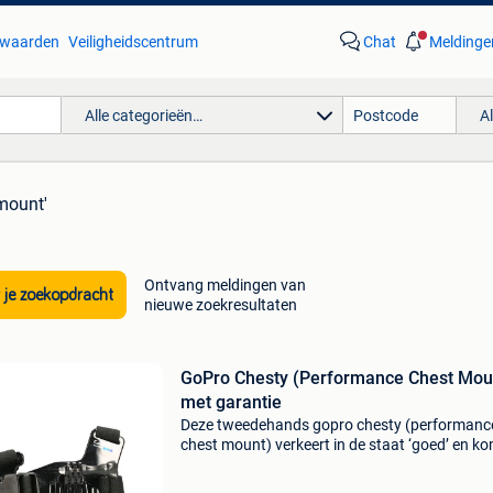
waarden
Veiligheidscentrum
Chat
Meldinge
Alle categorieën…
A
mount'
Ontvang meldingen van
 je zoekopdracht
nieuwe zoekresultaten
GoPro Chesty (Performance Chest Mou
met garantie
Deze tweedehands gopro chesty (performanc
chest mount) verkeert in de staat ‘goed’ en k
met de volgende bijbehorende accessoires: sta
goed garantie: 6 maanden accessoires: n.v.t. W