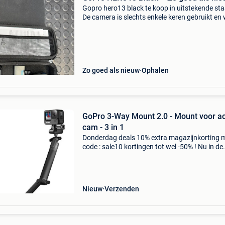
Gopro hero13 black te koop in uitstekende sta
De camera is slechts enkele keren gebruikt en
perfect. Geen krassen of beschadigingen. Go
hero13 black 2 originele enduro-batterijen orig
Zo goed als nieuw
Ophalen
GoPro 3-Way Mount 2.0 - Mount voor ac
cam - 3 in 1
Donderdag deals 10% extra magazijnkorting 
code : sale10 kortingen tot wel -50% ! Nu in de
aanbieding van € 66,00 voor € 51,99! Gratis
verzending de 3-way 2.0 Van gopro is een drie 
één
Nieuw
Verzenden