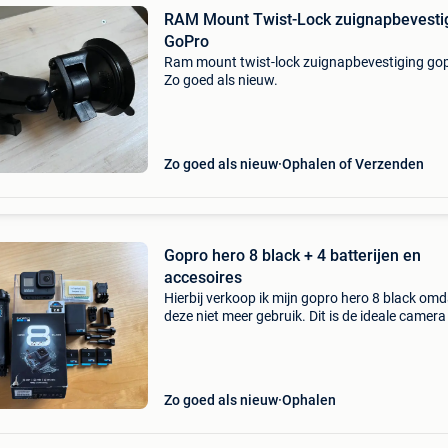
RAM Mount Twist-Lock zuignapbevesti
GoPro
Ram mount twist-lock zuignapbevestiging go
Zo goed als nieuw.
Zo goed als nieuw
Ophalen of Verzenden
Gopro hero 8 black + 4 batterijen en
accesoires
Hierbij verkoop ik mijn gopro hero 8 black omd
deze niet meer gebruik. Dit is de ideale camera
beginners maar ook pro’s, met een geweldige
beeldkwaliteit… wat er allemaal bij zit: gopro h
Zo goed als nieuw
Ophalen