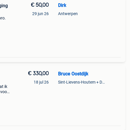
€ 50,00
Dirk
ging
29 jun 26
Antwerpen
pro.
€ 330,00
Bruce Oostdijk
18 jul 26
Sint-Lievens-Houtem + Deel Oombergen
at ik
 voor
ero