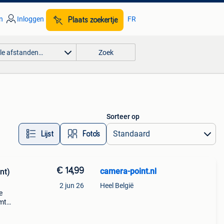
n
Inloggen
FR
Plaats zoekertje
lle afstanden…
Zoek
Sorteer op
Lijst
Foto’s
€ 14,99
camera-point.nl
nt)
2 jun 26
Heel België
e
omt
at:
il je