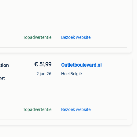
Topadvertentie
Bezoek website
€ 51,99
Outletboulevard.nl
tion
2 jun 26
Heel België
met
in
Topadvertentie
Bezoek website