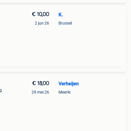
€ 10,00
K.
2 jun 26
Brussel
€ 18,00
Verheijen
g
29 mei 26
Meerle