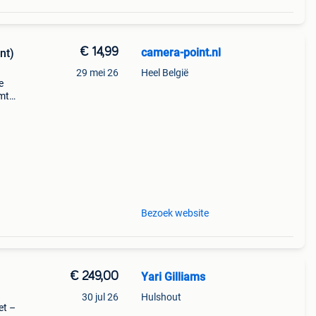
€ 14,99
camera-point.nl
nt)
29 mei 26
Heel België
e
omt
at:
il je
Bezoek website
€ 249,00
Yari Gilliams
30 jul 26
Hulshout
et –