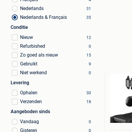
Nederlands
31
Nederlands & Français
35
Conditie
Nieuw
12
Refurbished
0
Zo goed als nieuw
15
Gebruikt
9
Niet werkend
0
Levering
Ophalen
30
Verzenden
18
Aangeboden sinds
Vandaag
0
Gisteren
0