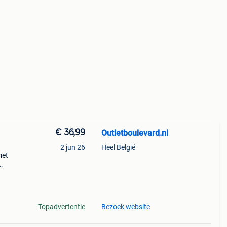
€ 36,99
Outletboulevard.nl
2 jun 26
Heel België
met
n
Topadvertentie
Bezoek website