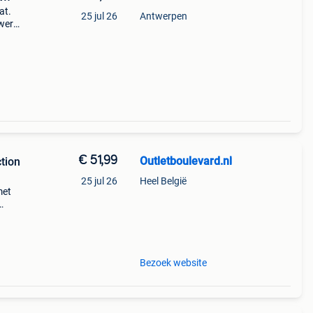
at.
25 jul 26
Antwerpen
 werkt
pro
inele
€ 51,99
Outletboulevard.nl
tion
25 jul 26
Heel België
met
in
Bezoek website