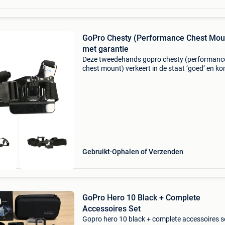
GoPro Chesty (Performance Chest Mou
met garantie
Deze tweedehands gopro chesty (performanc
chest mount) verkeert in de staat ‘goed’ en k
met de volgende bijbehorende accessoires: sta
goed garantie: 6 maanden accessoires: n.v.t. W
dit pro
Gebruikt
Ophalen of Verzenden
GoPro Hero 10 Black + Complete
Accessoires Set
Gopro hero 10 black + complete accessoires s