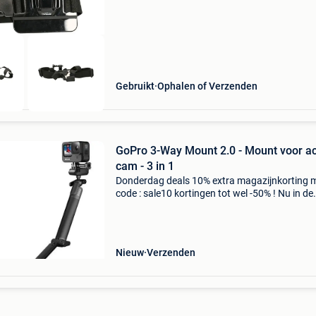
dit pro
Gebruikt
Ophalen of Verzenden
GoPro 3-Way Mount 2.0 - Mount voor ac
cam - 3 in 1
Donderdag deals 10% extra magazijnkorting 
code : sale10 kortingen tot wel -50% ! Nu in de
aanbieding van € 66,00 voor € 51,99! Gratis
verzending de 3-way 2.0 Van gopro is een drie 
één
Nieuw
Verzenden