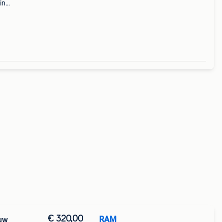
in
ra is
s het
€ 320,00
RAM
euw