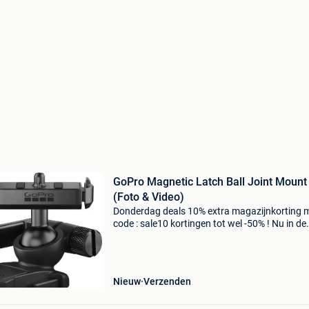
GoPro Magnetic Latch Ball Joint Mount
(Foto & Video)
Donderdag deals 10% extra magazijnkorting 
code : sale10 kortingen tot wel -50% ! Nu in de
aanbieding van € 59,99 voor € 36,99! Met de
magnetische bevestiging kun je eenvoudiger e
snelle
Nieuw
Verzenden