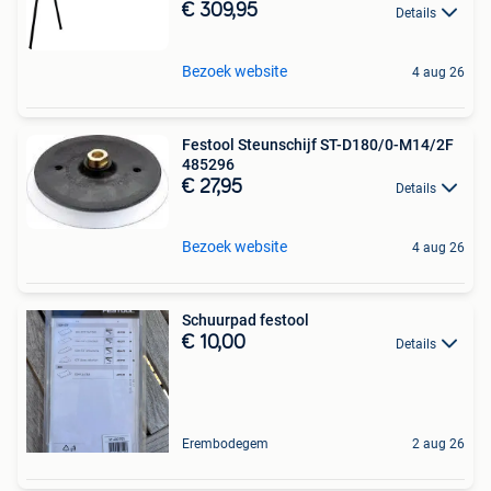
€ 309,95
Details
Bezoek website
4 aug 26
Festool Steunschijf ST-D180/0-M14/2F
485296
€ 27,95
Details
Bezoek website
4 aug 26
Schuurpad festool
€ 10,00
Details
Erembodegem
2 aug 26