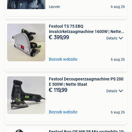
Leuven
6 aug 26
Festool TS 75 EBQ
Invalcirkelzaagmachine 1600W | Nette
Staat
€ 399,99
Details
Bezoek website
6 aug 26
Festool Decoupeerzaagmachine PS 200
E 500W | Nette Staat
€ 119,99
Details
Bezoek website
6 aug 26
Festool Box-OF HW S8 Mix routerbits 10-