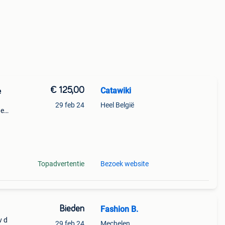
€ 125,00
Catawiki
e
29 feb 24
Heel België
de
 + €3
inai
Topadvertentie
Bezoek website
Bieden
Fashion B.
v d
29 feb 24
Mechelen