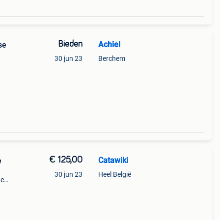
Bieden
Achiel
se
30 jun 23
Berchem
 88
te
€ 125,00
Catawiki
e
30 jun 23
Heel België
de
 + €3
inai