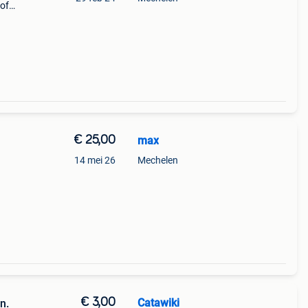
hof
kader
en
€ 25,00
max
14 mei 26
Mechelen
€ 3,00
Catawiki
n.