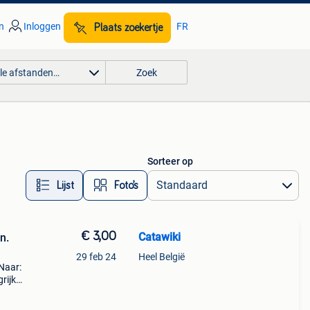
n
Inloggen
FR
Plaats zoekertje
lle afstanden…
Zoek
Sorteer op
Lijst
Foto’s
€ 3,00
Catawiki
n.
29 feb 24
Heel België
 Naar:
rijk:
ptuur