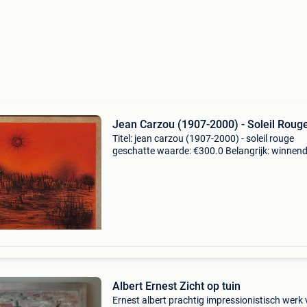
Jean Carzou (1907-2000) - Soleil Roug
Titel: jean carzou (1907-2000) - soleil rouge
geschatte waarde: €300.0 Belangrijk: winnen
biedingen zijn exclusief 9% koperbescherming
jean carzou (1907-2000) — fantasierijke/imag
Albert Ernest Zicht op tuin
Ernest albert prachtig impressionistisch werk 