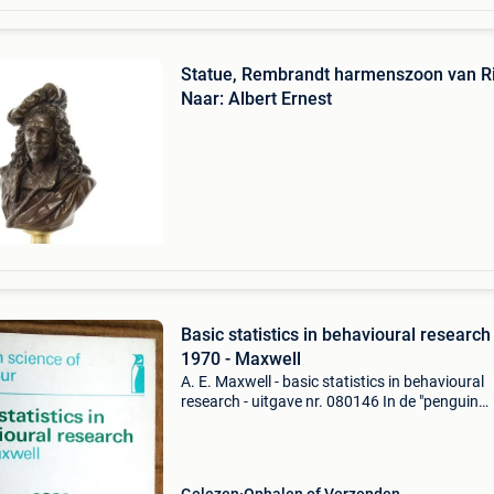
Statue, Rembrandt harmenszoon van Ri
Naar: Albert Ernest
Basic statistics in behavioural research 
1970 - Maxwell
A. E. Maxwell - basic statistics in behavioural
research - uitgave nr. 080146 In de "penguin
science of behavior"-series - harmondsworth,
penguin education books/penguin books ltd.,
- 1