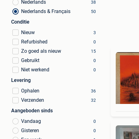
Nederlands
38
Nederlands & Français
50
Conditie
Nieuw
3
Refurbished
0
Zo goed als nieuw
15
Gebruikt
0
Niet werkend
0
Levering
Ophalen
36
Verzenden
32
Aangeboden sinds
Vandaag
0
Gisteren
0