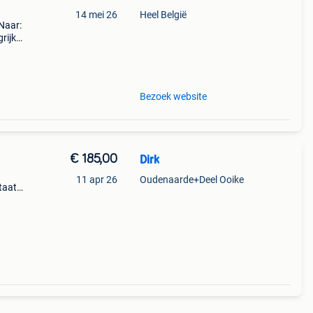
14 mei 26
Heel België
 Naar:
rijk:
ptuur
Bezoek website
€ 185,00
Dirk
11 apr 26
Oudenaarde+Deel Ooike
taat
26 cm