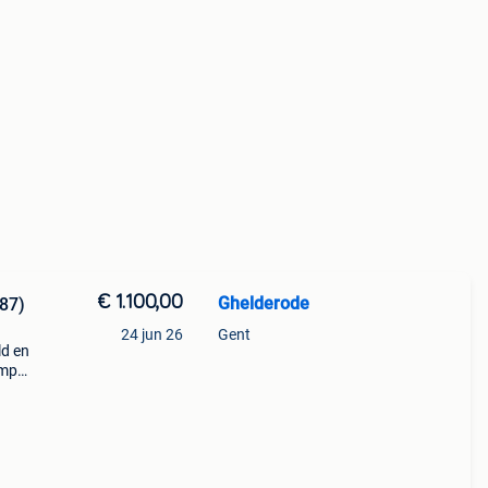
€ 1.100,00
Ghelderode
887)
24 jun 26
Gent
ld en
amp
was
 van