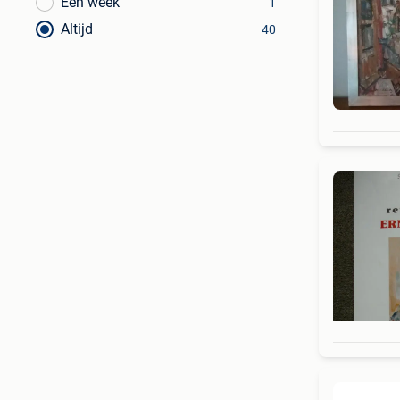
Een week
1
Altijd
40