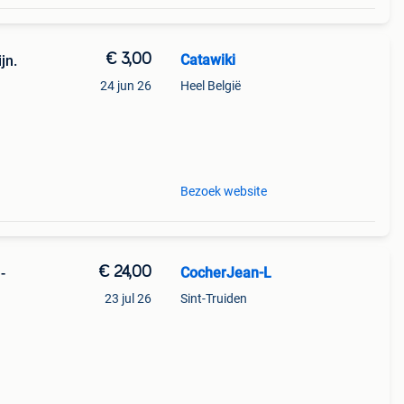
€ 3,00
Catawiki
jn.
24 jun 26
Heel België
Bezoek website
€ 24,00
CocherJean-L
-
23 jul 26
Sint-Truiden
 1970