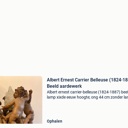
Albert Ernest Carrier Belleuse (1824-1
Beeld aardewerk
Albert ernest carrier-belleuse (1824-1887) bee
lamp xixde eeuw hoogte; ong 44 cm zonder l
diam. : 40,5 Cm albert ernest carrier-belleuse 
een van de belangrijkste franse beeldhouwers
he
Ophalen