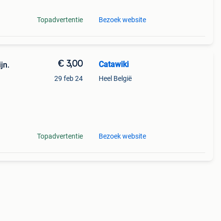
Topadvertentie
Bezoek website
€ 3,00
Catawiki
jn.
29 feb 24
Heel België
Topadvertentie
Bezoek website