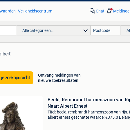
waarden
Veiligheidscentrum
Chat
Meldinge
Alle categorieën…
A
albert'
Ontvang meldingen van
 je zoekopdracht
nieuwe zoekresultaten
Beeld, Rembrandt harmenszoon van Rij
Naar: Albert Ernest
Titel: beeld, rembrandt harmenszoon van rijn.
albert ernest geschatte waarde: €375.0 Belang
winnende biedingen zijn exclusief 9%
koperbescherming + €3 prachtig bronzen scul