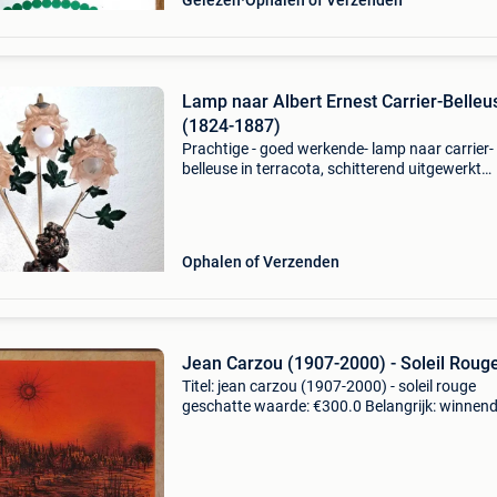
Gelezen
Ophalen of Verzenden
Lamp naar Albert Ernest Carrier-Belleu
(1824-1887)
Prachtige - goed werkende- lamp naar carrier-
belleuse in terracota, schitterend uitgewerkt
"alégorie de la paix" . Gewicht 11,8 kg, hoogte
cm, diameter 21cm. Zeer gedetailleerd, perfec
Ophalen of Verzenden
Jean Carzou (1907-2000) - Soleil Roug
Titel: jean carzou (1907-2000) - soleil rouge
geschatte waarde: €300.0 Belangrijk: winnen
biedingen zijn exclusief 9% koperbescherming
jean carzou (1907-2000) — fantasierijke/imag