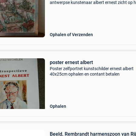
antwerpse kunstenaar albert ernest zicht op 
vanuit zijn atelier. 75X90cm handverzilverde 
door kunstatelier garemyn kan geleverd word
enkel
Ophalen of Verzenden
poster ernest albert
Poster zelfportret kunstschilder ernest albert
40x25cm ophalen en contant betalen
Ophalen
Beeld, Rembrandt harmenszoon van Rij