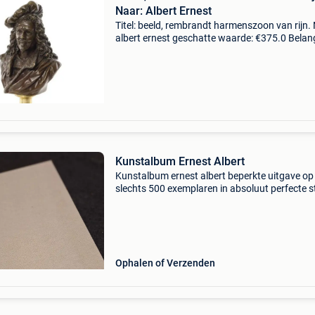
Naar: Albert Ernest
Titel: beeld, rembrandt harmenszoon van rijn.
albert ernest geschatte waarde: €375.0 Belang
winnende biedingen zijn exclusief 9%
koperbescherming + €3 prachtig bronzen scul
v
Kunstalbum Ernest Albert
Kunstalbum ernest albert beperkte uitgave op
slechts 500 exemplaren in absoluut perfecte s
en kompleet 20 pag. + 40 Tekeningen 1989 - 
x 35 cm
Ophalen of Verzenden