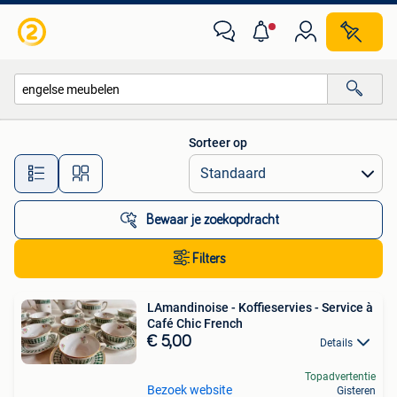
Alle categorieën…
Sorteer op
Alle afstanden…
Bewaar je zoekopdracht
Filters
LAmandinoise - Koffieservies - Service à
Café Chic French
€ 5,00
Details
Topadvertentie
Bezoek website
Gisteren