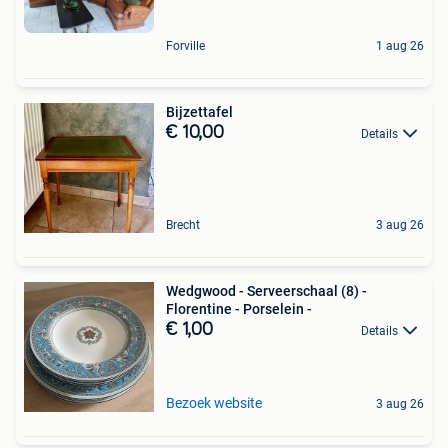
Forville
1 aug 26
Bijzettafel
€ 10,00
Details
Brecht
3 aug 26
Wedgwood - Serveerschaal (8) -
Florentine - Porselein -
€ 1,00
Details
Bezoek website
3 aug 26