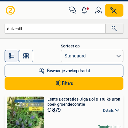
Alle categorieën…
Sorteer op
Alle afstanden…
Bewaar je zoekopdracht
Filters
Lente Decoraties Olga Dol & Truike Bron
boek groendecoratie
€ 8,79
Details
Topadvertentie