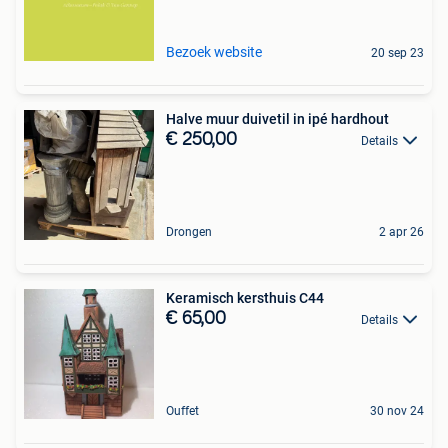
Bezoek website
20 sep 23
Halve muur duivetil in ipé hardhout
€ 250,00
Details
Drongen
2 apr 26
Keramisch kersthuis C44
€ 65,00
Details
Ouffet
30 nov 24