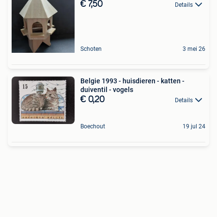
€ 7,50
Details
Schoten
3 mei 26
Belgie 1993 - huisdieren - katten -
duiventil - vogels
€ 0,20
Details
Boechout
19 jul 24