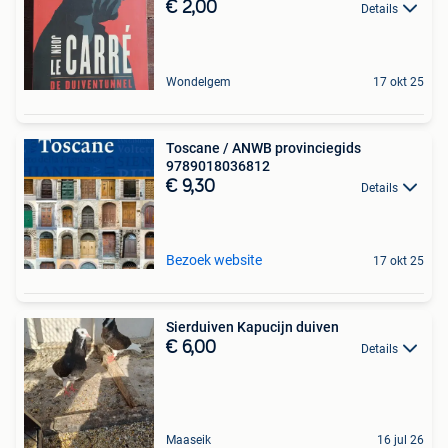
€ 2,00
Details
Wondelgem
17 okt 25
Toscane / ANWB provinciegids
9789018036812
€ 9,30
Details
Bezoek website
17 okt 25
Sierduiven Kapucijn duiven
€ 6,00
Details
Maaseik
16 jul 26