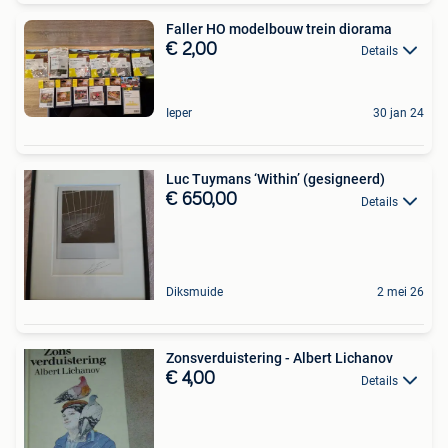
Faller HO modelbouw trein diorama
€ 2,00
Details
Ieper
30 jan 24
Luc Tuymans ‘Within’ (gesigneerd)
€ 650,00
Details
Diksmuide
2 mei 26
Zonsverduistering - Albert Lichanov
€ 4,00
Details