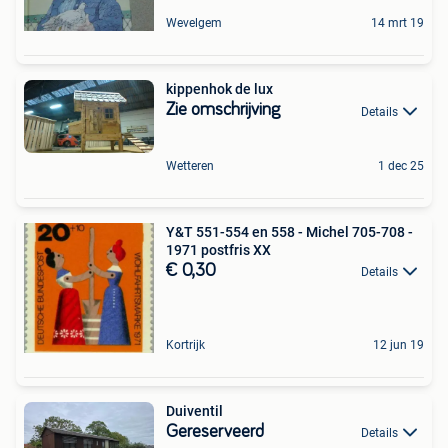
Wevelgem
14 mrt 19
kippenhok de lux
Zie omschrijving
Details
Wetteren
1 dec 25
Y&T 551-554 en 558 - Michel 705-708 -
1971 postfris XX
€ 0,30
Details
Kortrijk
12 jun 19
Duiventil
Gereserveerd
Details